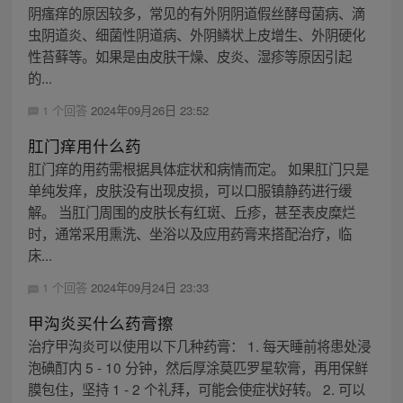
阴瘙痒的原因较多，常见的有外阴阴道假丝酵母菌病、滴
虫阴道炎、细菌性阴道病、外阴鳞状上皮增生、外阴硬化
性苔藓等。如果是由皮肤干燥、皮炎、湿疹等原因引起
的...
1 个回答
2024年09月26日 23:52
肛门痒用什么药
肛门痒的用药需根据具体症状和病情而定。 如果肛门只是
单纯发痒，皮肤没有出现皮损，可以口服镇静药进行缓
解。 当肛门周围的皮肤长有红斑、丘疹，甚至表皮糜烂
时，通常采用熏洗、坐浴以及应用药膏来搭配治疗，临
床...
1 个回答
2024年09月24日 23:33
甲沟炎买什么药膏擦
治疗甲沟炎可以使用以下几种药膏： 1. 每天睡前将患处浸
泡碘酊内 5 - 10 分钟，然后厚涂莫匹罗星软膏，再用保鲜
膜包住，坚持 1 - 2 个礼拜，可能会使症状好转。 2. 可以