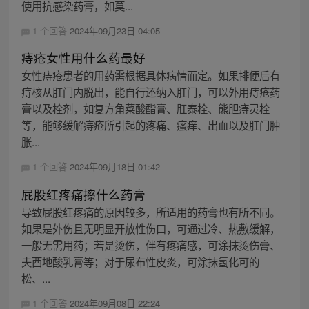
使用抗感染药膏，如莫...
1 个回答
2024年09月23日 04:05
痔疮女性用什么药最好
女性痔疮患者的用药需根据具体病情而定。如果排便后有
痔核从肛门内脱出，能自行还纳入肛门，可以外用痔疮药
膏以及栓剂，如复方角菜酸酯膏、肛泰栓、熊胆痔灵栓
等，能够缓解痔疮所引起的疼痛、瘙痒、出血以及肛门肿
胀...
1 个回答
2024年09月18日 01:42
屁股红疼痛擦什么药膏
导致屁股红疼痛的原因较多，所适用的药膏也有所不同。
如果是外伤且无明显开放性伤口，可通过冷、热敷缓解，
一般无需用药；若是烫伤，伴有疼痛感，可涂抹烫伤膏、
夫西地酸乳膏等；对于尿布性皮炎，可涂抹氢化可的
松、...
1 个回答
2024年09月08日 22:24