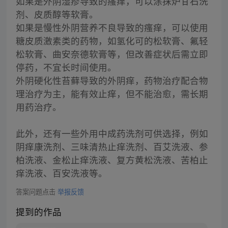
如果是外阴湿疹导致的瘙痒，可以涂抹炉甘石洗
剂、皮质醇等软膏。
如果是慢性外阴营养不良导致的瘙痒，可以使用
糖皮质激素类的药物，如氢化可的松软膏、氟轻
松软膏、曲安奈德软膏等，但改善症状后需立即
停药，不宜长时间使用。
外阴硬化性苔藓导致的外阴痒，药物治疗配合物
理治疗为主，能有效止痒，但不能治愈，需长期
用药治疗。
此外，还有一些外用中成药洗剂可供选择，例如
阴痒康洗剂、三味清热止痒洗剂、百艾洗液、参
柏洗液、金松止痒洗液、复方黄松洗液、苦柏止
痒洗液、百安洗液等。
答案问题点击
举报反馈
提到的作品