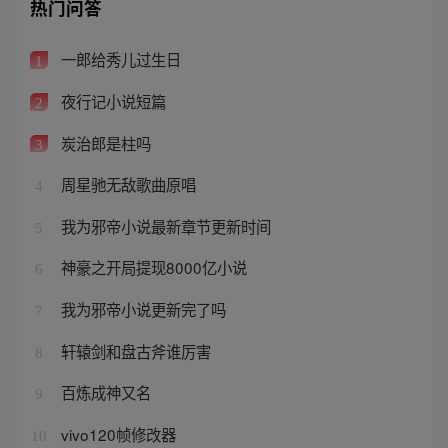
热门问答
一郎给秀儿过生日
1
夜行记小说短篇
2
炭治郎是柱吗
3
周星驰无敌歌曲原唱
4
我为邪帝小说最新章节更新时间
5
神豪之开局提现8000亿小说
6
我为邪帝小说更新完了吗
7
轩辕剑和盘古斧谁厉害
8
百炼成神又名
9
vivo120帧修改器
10