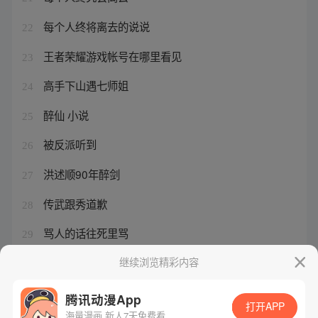
每个人终将离去的说说
22
王者荣耀游戏帐号在哪里看见
23
高手下山遇七师姐
24
醉仙 小说
25
被反派听到
26
洪述顺90年醉剑
27
传武跟秀道歉
28
骂人的话往死里骂
29
王牌御史阎姐时装
继续浏览精彩内容
30
腾讯动漫App
打开APP
海量漫画 新人7天免费看