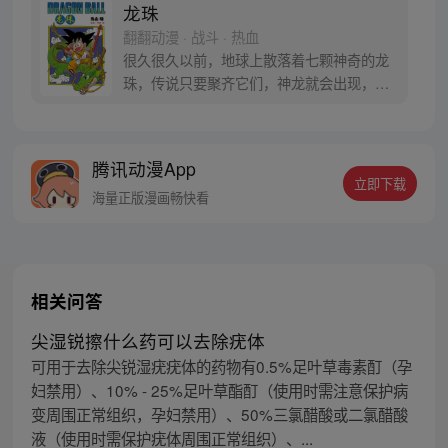
龙珠
翻翻动漫 · 战斗 · 热血
很久很久以前，地球上散落着七颗神奇的龙
珠，传说只要聚齐它们，神龙就会出现，并
可以为人实现一个愿望。为了寻找龙珠，布
尔玛和孙悟空踏上了奇妙的寻珠之旅……
腾讯动漫App
立即下载
海量正版漫画畅快看
相关问答
尖湿锐擦什么药可以去除疣体
可用于去除尖锐湿疣疣体的药物有0.5%足叶草毒素酊（孕
妇禁用）、10% - 25%足叶草酯酊（使用时需注意保护病
变周围正常组织，孕妇禁用）、50%三氯醋酸或二氯醋酸
液（使用时需保护疣体周围正常组织）、...