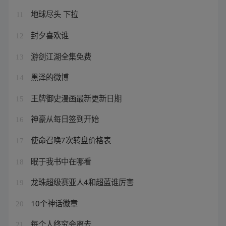
地球尽头 下拉
11
封夕喜欢谁
12
游剑江湖全集免费
13
黑泽的微博
14
王牌御史漫画最新更新日期
15
神豪从每日签到开始
16
使命召唤7次转盘价格表
17
眠于我书中在哪看
18
龙珠超级赛亚人4和超蓝谁厉害
19
10个神话徽章
20
每个人终究会离去
21