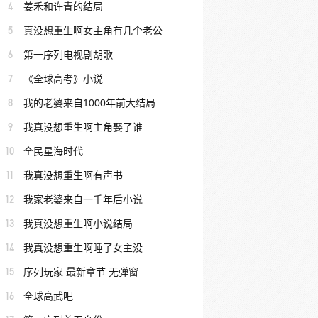
4
姜禾和许青的结局
5
真没想重生啊女主角有几个老公
6
第一序列电视剧胡歌
7
《全球高考》小说
8
我的老婆来自1000年前大结局
9
我真没想重生啊主角娶了谁
10
全民星海时代
11
我真没想重生啊有声书
12
我家老婆来自一千年后小说
13
我真没想重生啊小说结局
14
我真没想重生啊睡了女主没
15
序列玩家 最新章节 无弹窗
16
全球高武吧