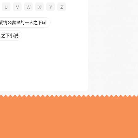
U
V
W
X
Y
Z
爱情公寓里的一人之下txt
人之下小说