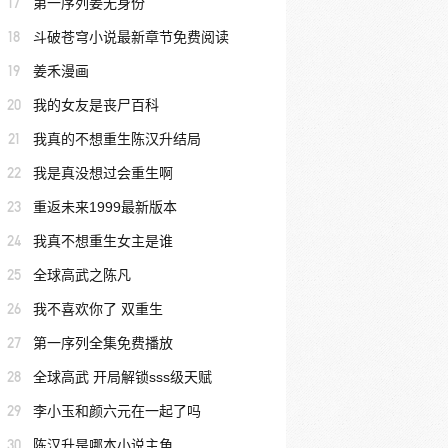
17
第一序列姜无身份
18
斗破苍穹小说最新章节免费阅读
19
姜禾漫画
20
我的女友是丧尸百科
21
我真的不想重生陈汉升结局
22
我是真没想过会重生啊
23
重返未来1999最新版本
24
我真不想重生女主是谁
25
全球高武之陈凡
26
我不喜欢你了 双重生
27
第一序列全集免费播放
28
全球高武 开局解锁sss级天赋
29
李小玉和颜六元在一起了吗
30
陈汉升是哪本小说主角