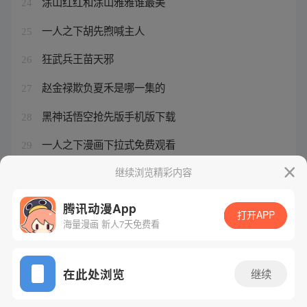
涂山红红和涂山雅雅谁最美
24
一人之下胡先煦喊主人
25
狂武兵王苗天邪
26
赵金禄欺负夏禾是哪一集的
27
黑神话悟空抢先版手机版下载
28
一人之下漫画下拉式免费观看
29
一人之下 免费
继续浏览精彩内容
30
腾讯动漫App
打开APP
海量漫画 新人7天免费看
腾讯漫画
起点读书
QQ阅读
网站备案/许可证号：粤B2-20090059-5
在此处浏览
继续
Copyright©1998 - 2026 Tencent. All Rights Reserved