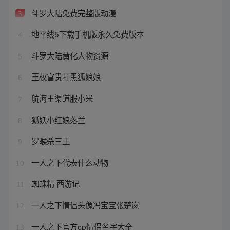
斗罗大陆免费完整版动漫
3
地平线5下载手机版永久免费版本
4
斗罗大陆黄化人物资源
5
王权富贵打黑狐娘娘
6
航海王渠道服小米
7
狐妖小红娘落兰
8
罗睺杀三王
9
一人之下代表什么动物
10
蜘蛛精 西游记
11
一人之下情侣头像冯宝宝张楚岚
12
一人之下官方cp情侣名字大全
13