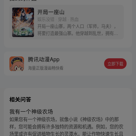
开局一座山
娱乐没错 · 穿越 · 热血
开局一座山寨，两个人口（军师，马夫），
将要打造最强山寨。他穿越到乱世，拥有一
座马上要散伙的山寨。面对这杀戮乱世，是
打算抢钱抢粮抢婆娘做一个逍遥山大王，还
是泼出这身男儿血，交锋世上英雄，搏一个
腾讯动漫App
名震古今，问一声：王侯将相，宁有种乎！
立即下载
海量正版漫画畅快看
相关问答
我有一个神级农场
如果您有一个神级农场，就像小说《神级农场》中的那
样，您可能会拥有许多独特的资源和机遇。例如，您的农
场里或许有促进植物生长的灵潭水，能让作物快速生长且