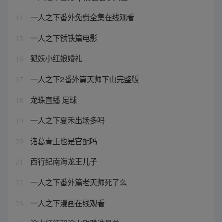
一人之下番外免费全集在线观看
14
一人之下锈铁篇电影
15
狐妖小红娘婚礼
16
一人之下2番外篇天师下山完整版
17
龙珠直播 足球
18
一人之下夏禾出场多吗
19
诸葛青王也是官配吗
20
西行纪南海龙王儿子
21
一人之下番外篇老天师死了么
22
一人之下漫画在线观看
23