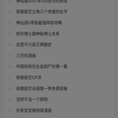
神仙道2021年3月份活动预告
10
吞噬星空主角几个老婆的名字
11
神仙道3零氪最强阵容攻略
12
奇异博士跟神秘博士关系
13
这里不只是王牌御史
14
三月的漫画
15
中国惊奇先生金刚尸在哪一集
16
吞噬星空CP洪
17
吞噬星空动漫第一季免费观看
18
怎样不当一个舔狗
19
外星宝宝撞地球漫画
20