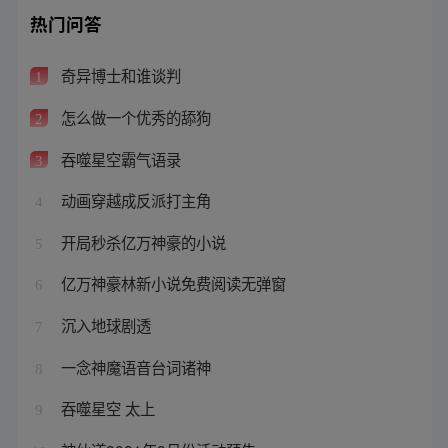
热门问答
奇异博士和谁谈判
1
怎么做一个优秀的舔狗
2
吞噬星空霸气语录
3
动画穿越成反派打主角
4
开局秒杀亿万神豪的小说
5
亿万神豪林新小说免费阅读无弹窗
6
沉入地球剧透
7
一念神魔语音台词诸神
8
吞噬星空 太上
9