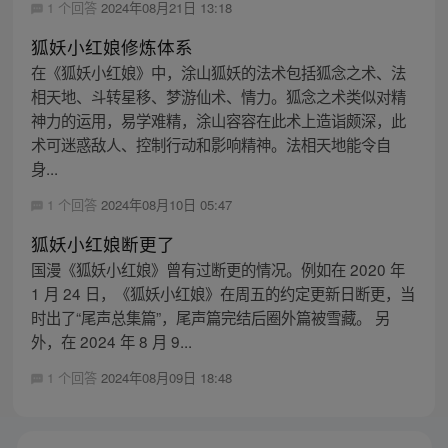
1 个回答
2024年08月21日 13:18
狐妖小红娘修炼体系
在《狐妖小红娘》中，涂山狐妖的法术包括狐念之术、法
相天地、斗转星移、梦游仙术、情力。狐念之术类似对精
神力的运用，易学难精，涂山容容在此术上造诣颇深，此
术可迷惑敌人、控制行动和影响精神。法相天地能令自
身...
1 个回答
2024年08月10日 05:47
狐妖小红娘断更了
国漫《狐妖小红娘》曾有过断更的情况。例如在 2020 年
1 月 24 日，《狐妖小红娘》在周五的约定更新日断更，当
时出了“尾声总集篇”，尾声篇完结后圈外篇被雪藏。 另
外，在 2024 年 8 月 9...
1 个回答
2024年08月09日 18:48