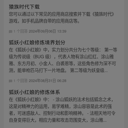
猿族时代下载
您可以通过以下常见的应用商店搜索并下载《猿族时代》
游戏，如手机品牌自带的应用商店等。
1 个回答
2024年09月06日 13:39
狐妖小红娘修炼境界划分
在《狐妖小红娘》中，实力划分共分为七个等级： 第一等
级为传说级（BUG 级），代表人物有涂山红红、涂山雅
雅、东方月初、小金人、白裘恩等，这些角色修为深不可
测，能单枪匹马打下一片地盘。 第二等级为妖皇级...
1 个回答
2024年08月31日 06:28
狐妖小红娘的修炼体系
在《狐妖小红娘》中： - 涂山狐妖的法术包括狐念之术，
这是对精神力的运用，易学难精，涂山容容是此术的强
者，可迷惑敌人、控制行动和影响精神。 - 法相天地可令
自身变得巨大，相应力量和攻击范围变大，涂山雅...