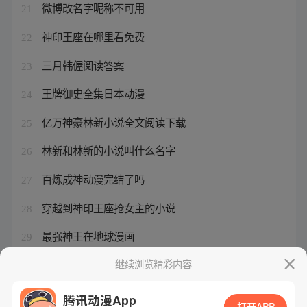
微博改名字昵称不可用
21
神印王座在哪里看免费
22
三月韩偓阅读答案
23
王牌御史全集日本动漫
24
亿万神豪林新小说全文阅读下载
25
林新和林新的小说叫什么名字
26
百炼成神动漫完结了吗
27
穿越到神印王座抢女主的小说
28
最强神王在地球漫画
29
三月是哪部漫画里的人物
继续浏览精彩内容
30
腾讯动漫App
打开APP