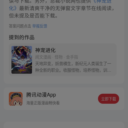
读与下载。另外，总裁小说网也提供
《神宠进
化》
最新清爽干净的无弹窗文字章节在线阅读，
但未提及是否能下载。
答案问题点击
举报反馈
提到的作品
神宠进化
阅文漫画 · 怪物 · 金手指
天地异变，妖兽横生，新纪元人类诞生了一
种全新的职业。收服怪物，培养怪物，训练
怪物，这就是御使。一个怀揣着梦想的少年
懵懵憧憧的被一脚踢入这个黄金盛世。高
鹏：就算是一条泥鳅，我也能将他进化成一
腾讯动漫App
只翱翔九天的真龙。 每周三、六更新
立即下载
海量正版漫画畅快看