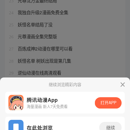
元尊沈万金最终结局
23
我独自升级2漫画免费全集
24
妖怪名单结局了没
25
元尊漫画全集完整版
26
百炼成神2动漫在哪里可以看
27
妖怪名单 树妖出现是第几集
28
逆仙动漫在线高清观看
29
大象无形的高级表达英语
继续浏览精彩内容
30
腾讯动漫App
打开APP
海量漫画 新人7天免费看
腾讯漫画
起点读书
QQ阅读
网站备案/许可证号：粤B2-20090059-5
在此处浏览
继续