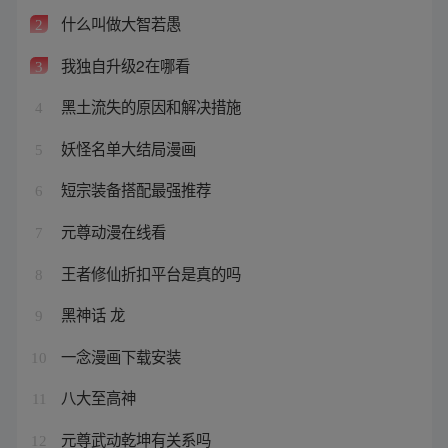
什么叫做大智若愚
2
我独自升级2在哪看
3
黑土流失的原因和解决措施
4
妖怪名单大结局漫画
5
短宗装备搭配最强推荐
6
元尊动漫在线看
7
王者修仙折扣平台是真的吗
8
黑神话 龙
9
一念漫画下载安装
10
八大至高神
11
元尊武动乾坤有关系吗
12