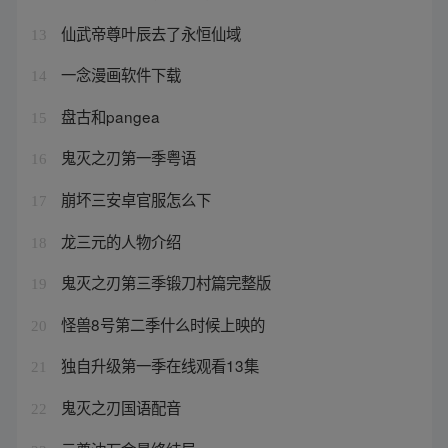
仙武帝尊叶辰去了永恒仙域
13
一念漫画软件下载
14
盘古和pangea
15
鬼灭之刃第一季粤语
16
崩坏三安卓官服怎么下
17
龙三元的人物介绍
18
鬼灭之刃第三季锻刀村篇完整版
19
怪兽8号第二季什么时候上映的
20
独自升级第一季在线观看13集
21
鬼灭之刃国语配音
22