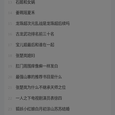
石姬和女娲
13
姜珮瑶夏禾
14
龙珠超次元乱战是龙珠超后续吗
15
古龙武功排名前三十名
16
宝儿姐最后和谁在一起
17
张楚岚媳妇
18
肛门周围痒像癣一样发白
19
最强山寨的推荐书目是什么
20
张楚岚为什么不继承天师之位
21
一人之下电视剧演员表徐四
22
狐妖小红娘白月初涂山苏苏结婚
23