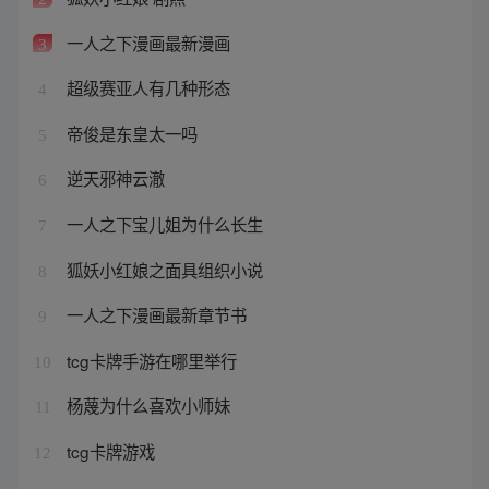
一人之下漫画最新漫画
3
超级赛亚人有几种形态
4
帝俊是东皇太一吗
5
逆天邪神云澈
6
一人之下宝儿姐为什么长生
7
狐妖小红娘之面具组织小说
8
一人之下漫画最新章节书
9
tcg卡牌手游在哪里举行
10
杨蔑为什么喜欢小师妹
11
tcg卡牌游戏
12