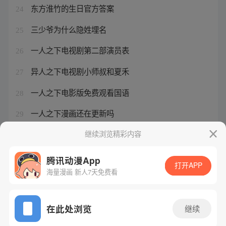
东方淮竹的生日官方答案
24
三少爷为什么隐姓埋名
25
一人之下电视剧第二部演员表
26
异人之下电视剧小师叔和夏禾
27
一人之下电影版免费观看国语
28
一人之下漫画还在更新吗
29
西行纪年番38集完整版免费观看
继续浏览精彩内容
30
腾讯动漫App
打开APP
海量漫画 新人7天免费看
腾讯漫画
起点读书
QQ阅读
网站备案/许可证号：粤B2-20090059-5
在此处浏览
继续
Copyright©1998 - 2026 Tencent. All Rights Reserved