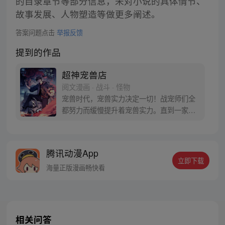
的目录章节等部分信息，未对小说的具体情节、
故事发展、人物塑造等做更多阐述。
答案问题点击
举报反馈
提到的作品
超神宠兽店
阅文漫画 · 战斗 · 怪物
宠兽时代，宠兽实力决定一切！战宠师们全
都努力而缓慢提升着宠兽实力。直到一家神
秘宠兽店横空出世！短短几天的培育，低等
骷髅居然能一刀斩杀黄金巨龙？！看门土狗
竟然身怀十大宠兽秘技？！看店打工妹甚至
腾讯动漫App
自称为神……至于老板苏平：将可爱萌宠培
立即下载
育成史前王兽，难道不是常规操作？每周
海量正版漫画畅快看
三、周六更新
相关问答