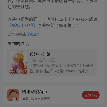
校，环境优美。延安市宝塔区有一家名为万乐万
汇的玩具店。
等待电视剧的同时，也可以点击下方链接来阅读
《狐妖小红娘》
原著提前了解剧情了！
答案问题点击
举报反馈
提到的作品
狐妖小红娘
小新 · 古风 · 妖怪
【电视剧《天地剑心》《淮水竹亭》原著漫
画，剑心对应章节指路：39-85，淮水对应
章节指路272-301】 迷糊萝莉小狐妖，正太
道士没节操。自古人妖生死恋，千载孽缘一
线牵。（每周周四更新。）
腾讯动漫App
立即下载
海量正版漫画畅快看