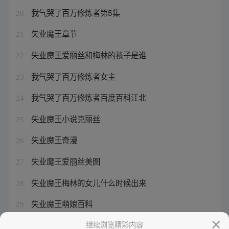
我气哭了百万修炼者第5集
20
失业魔王章节
21
失业魔王爱丽丝和梅林的孩子是谁
22
我气哭了百万修炼者女主
23
我气哭了百万修炼者百度百科江北
24
失业魔王小说克丽丝
25
失业魔王奇漫
26
失业魔王爱丽丝美图
27
失业魔王梅林的女儿什么时候出来
28
失业魔王萌娘百科
29
我气哭了百万修炼者江北
继续浏览精彩内容
30