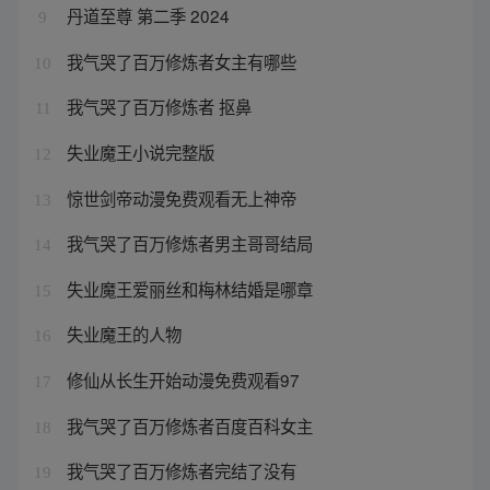
丹道至尊 第二季 2024
9
我气哭了百万修炼者女主有哪些
10
我气哭了百万修炼者 抠鼻
11
失业魔王小说完整版
12
惊世剑帝动漫免费观看无上神帝
13
我气哭了百万修炼者男主哥哥结局
14
失业魔王爱丽丝和梅林结婚是哪章
15
失业魔王的人物
16
修仙从长生开始动漫免费观看97
17
我气哭了百万修炼者百度百科女主
18
我气哭了百万修炼者完结了没有
19