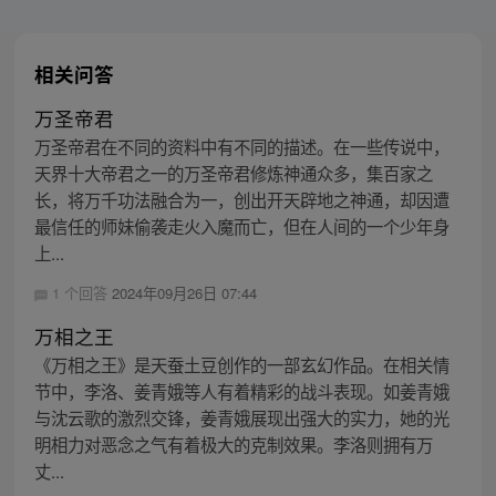
相关问答
万圣帝君
万圣帝君在不同的资料中有不同的描述。在一些传说中，
天界十大帝君之一的万圣帝君修炼神通众多，集百家之
长，将万千功法融合为一，创出开天辟地之神通，却因遭
最信任的师妹偷袭走火入魔而亡，但在人间的一个少年身
上...
1 个回答
2024年09月26日 07:44
万相之王
《万相之王》是天蚕土豆创作的一部玄幻作品。在相关情
节中，李洛、姜青娥等人有着精彩的战斗表现。如姜青娥
与沈云歌的激烈交锋，姜青娥展现出强大的实力，她的光
明相力对恶念之气有着极大的克制效果。李洛则拥有万
丈...