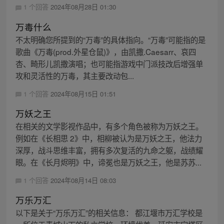
1 个回答
2024年08月28日 01:30
万毒什么
不太明确您所提到的“万毒”的具体指向。“万毒”可能指的是
歌曲《万毒(prod.外星仓鼠)》，由凯撒.Caesarr、哀四
杏、畸形儿凯撒演唱；也可能指游戏中门派技改后增强单
攻和灵活性的万毒，其主要改动包...
1 个回答
2024年08月15日 01:51
万妖之王
在相关的文学影视作品中，有多个角色被称为万妖之王。
例如在《长相思 2》中，相柳被认为是万妖之王，他法力
深厚，战斗思维丰富，拥有多次复活的九命之躯，战绩耀
眼。在《长月烬明》中，谛冕也是万妖之王，他是苏苏...
1 个回答
2024年08月14日 08:03
万乐万汇
以下是关于“万乐万汇”的相关信息： 都江堰市万汇学校是