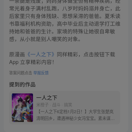
一条腿是残废；妈妈身体健全但有精神疾病，经
常光着身子满村乱跑，八岁时妈妈溺井身亡，此
后家里只有身体残缺、思想呆滞的爸爸。夏禾读
书靠福利机构资助，高中毕业后主动退学打工维
持她和爸爸的生计。家境的特殊让她很自卑敏
感，从小就是别人嘲笑的对象。
原漫画
《一人之下》
同样精彩，点击按钮下载
App 立享精彩内容！
答案问题点击
举报反馈
提到的作品
一人之下
米橙子 · 战斗 · 搞笑
【一人之下6定档1月2日！】大学生张楚岚
清明回乡，遭遇神秘少女冯宝宝。素未谋面
的冯宝宝却对张楚岚异常熟悉，并将其带去
自己打工的快递公司。为了帮冯宝宝寻找她