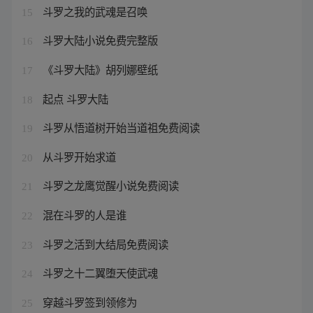
斗罗之我的武魂是召唤
15
斗罗大陆小说免费完整版
16
《斗罗大陆》胡列娜壁纸
17
起点 斗罗大陆
18
斗罗从悟道树开始当道祖免费阅读
19
从斗罗开始求道
20
斗罗之龙鹰觉醒小说免费阅读
21
混在斗罗的人是谁
22
斗罗之活到大结局免费阅读
23
斗罗之十二翼堕天使武魂
24
穿越斗罗签到领修为
25