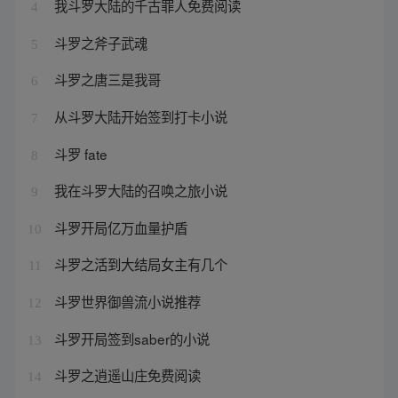
我斗罗大陆的千古罪人免费阅读
4
斗罗之斧子武魂
5
斗罗之唐三是我哥
6
从斗罗大陆开始签到打卡小说
7
斗罗 fate
8
我在斗罗大陆的召唤之旅小说
9
斗罗开局亿万血量护盾
10
斗罗之活到大结局女主有几个
11
斗罗世界御兽流小说推荐
12
斗罗开局签到saber的小说
13
斗罗之逍遥山庄免费阅读
14