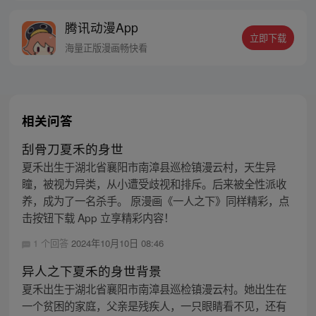
的身世，也为了查清自己与爷爷身上的秘
腾讯动漫App
密，张楚岚的生活被彻底颠覆，与冯宝宝一
立即下载
同踏上“异人”之旅。
海量正版漫画畅快看
相关问答
刮骨刀夏禾的身世
夏禾出生于湖北省襄阳市南漳县巡检镇漫云村，天生异
瞳，被视为异类，从小遭受歧视和排斥。后来被全性派收
养，成为了一名杀手。 原漫画《一人之下》同样精彩，点
击按钮下载 App 立享精彩内容！
1 个回答
2024年10月10日 08:46
异人之下夏禾的身世背景
夏禾出生于湖北省襄阳市南漳县巡检镇漫云村。她出生在
一个贫困的家庭，父亲是残疾人，一只眼睛看不见，还有