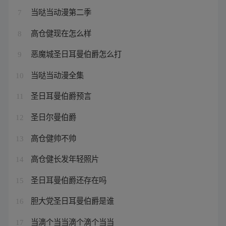
当哒当动漫第二季
7
高仓健现在怎么样
8
恶魔城圣日耳曼伯爵怎么打
9
当哒当动漫全集
10
圣日耳曼伯爵预言
11
圣日尔曼伯爵
12
高仓健帅不帅
13
高仓健长发年轻照片
14
圣日耳曼伯爵还存在吗
15
胆大党圣日耳曼伯爵是谁
16
当滴个当当滴个滴个当当
17