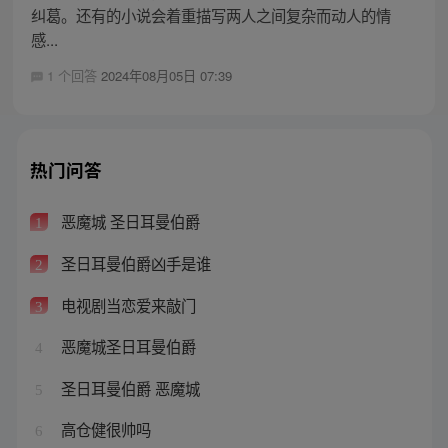
纠葛。还有的小说会着重描写两人之间复杂而动人的情
感...
1 个回答
2024年08月05日 07:39
热门问答
恶魔城 圣日耳曼伯爵
1
圣日耳曼伯爵凶手是谁
2
电视剧当恋爱来敲门
3
恶魔城圣日耳曼伯爵
4
圣日耳曼伯爵 恶魔城
5
高仓健很帅吗
6