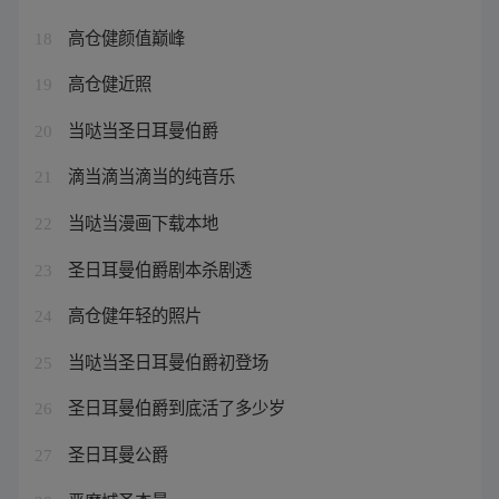
高仓健颜值巅峰
18
高仓健近照
19
当哒当圣日耳曼伯爵
20
滴当滴当滴当的纯音乐
21
当哒当漫画下载本地
22
圣日耳曼伯爵剧本杀剧透
23
高仓健年轻的照片
24
当哒当圣日耳曼伯爵初登场
25
圣日耳曼伯爵到底活了多少岁
26
圣日耳曼公爵
27