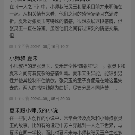
在《一人之下》中，小师叔张灵玉和夏禾目前并未明确在
一起。从相关情节来看，他们之间的感情复杂且充满波
折。夏禾对张灵玉有特殊的情感，很想发展这段感情，但
张灵玉一直在躲避。虽然他们之间有过深刻的情感交集，
但...
1 个回答
2024年08月16日 10:21
小师叔 夏禾
小师叔指的是张灵玉，夏禾是全性“四张狂”之一。张灵玉和
夏禾之间有着复杂的感情纠葛。夏禾天生异能，能吸引男
性并使其控制不住情欲，张灵玉的童子身便是在她这里失
去的。两人的感情线颇为曲折，尽管分属不同阵营，...
1 个回答
2024年08月05日 20:00
夏禾跟小师叔的小说
在一些同人创作的小说中，常常会涉及夏禾和小师叔张灵
玉的故事。比如有的设定中苏白穿越到一人之下世界，与
夏禾在同一学校，而此时夏禾未与小师叔张灵玉产生过多