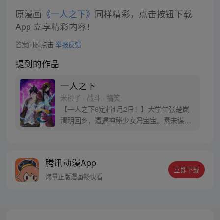
原漫画
《一人之下》
同样精彩，点击按钮下载
App 立享精彩内容！
答案问题点击
举报反馈
提到的作品
一人之下
米橙子 · 战斗 · 搞笑
【一人之下6定档1月2日！】大学生张楚岚
清明回乡，遭遇神秘少女冯宝宝。素未谋面
的冯宝宝却对张楚岚异常熟悉，并将其带去
自己打工的快递公司。为了帮冯宝宝寻找她
的身世，也为了查清自己与爷爷身上的秘
腾讯动漫App
密，张楚岚的生活被彻底颠覆，与冯宝宝一
立即下载
同踏上“异人”之旅。
海量正版漫画畅快看