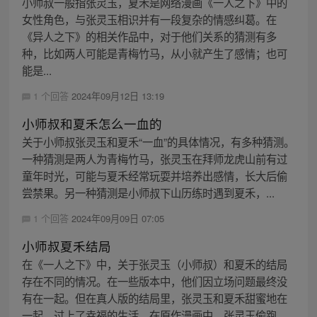
小师叔一般指张灵玉，夏禾是网络漫画《一人之下》中的
女性角色，与张灵玉相识并有一段复杂的情感纠葛。在
《异人之下》的相关作品中，对于他们关系的猜测有多
种，比如两人可能是青梅竹马，从小就产生了感情；也可
能是...
1 个回答
2024年09月12日 13:19
小师叔和夏禾怎么一血的
关于小师叔张灵玉和夏禾“一血”的具体情况，有多种猜测。
一种猜测是两人为青梅竹马，张灵玉在拜师龙虎山前有过
童年时光，可能与夏禾经常玩耍并培养出感情，长大后偷
尝禁果。另一种猜测是小师叔下山历练时遇到夏禾，...
1 个回答
2024年09月09日 07:05
小师叔夏禾结局
在《一人之下》中，关于张灵玉（小师叔）和夏禾的结局
存在不同的情况。在一些版本中，他们因立场问题最终没
有在一起。但在真人版的结局里，张灵玉和夏禾甜蜜地在
一起，过上了幸福的生活。在原作漫画中，张灵玉偷跑