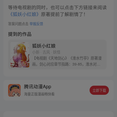
等待电视剧的同时，也可以点击下方链接来阅读
《狐妖小红娘》
原著提前了解剧情了！
答案问题点击
举报反馈
提到的作品
狐妖小红娘
小新 · 古风 · 妖怪
【电视剧《天地剑心》《淮水竹亭》原著漫
画，剑心对应章节指路：39-85，淮水对应
章节指路272-301】 迷糊萝莉小狐妖，正太
道士没节操。自古人妖生死恋，千载孽缘一
线牵。（每周周四更新。）
腾讯动漫App
立即下载
海量正版漫画畅快看