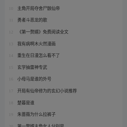
主角开局夺舍尸骸仙帝
10
勇者斗恶龙的歌
11
《第一赘婿》免费阅读全文
12
我有病啊木火然漫画
13
重生在日漫怎么看不了
14
玄学抽雷神专武
15
小母马是谁的外号
16
开局有仙帝修为的玄幻小说推荐
17
楚暮是谁
18
朱蔷薇为什么拉裤子
19
第一赘婿主角女人分别是
20