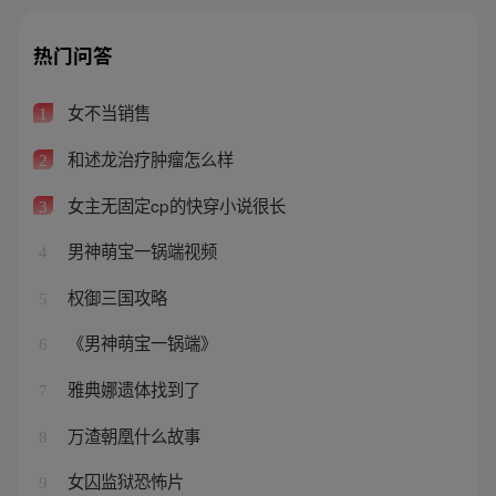
热门问答
女不当销售
1
和述龙治疗肿瘤怎么样
2
女主无固定cp的快穿小说很长
3
男神萌宝一锅端视频
4
权御三国攻略
5
《男神萌宝一锅端》
6
雅典娜遗体找到了
7
万渣朝凰什么故事
8
女囚监狱恐怖片
9