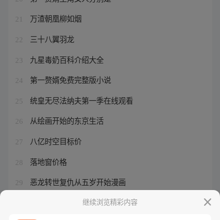
万渣朝凰柳如烟
21
三十八翼羽龙
22
九星毒奶百科介绍大全
23
第一赘婿免费完整版小说
24
统皇无尽法纳夫第一季在线观看
25
从绘画开始的东京生活
26
八亿时空目标价
27
落地窗价格
28
恶龙转世复仇从五岁开始漫画
29
恶龙之母
继续浏览精彩内容
30