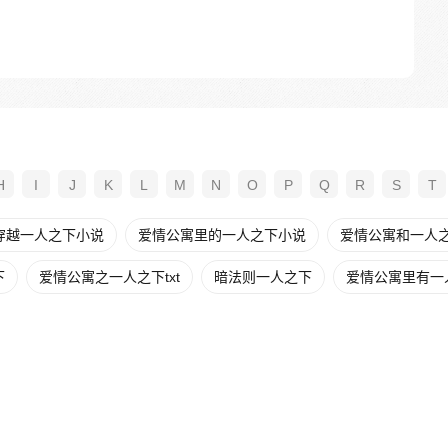
H
I
J
K
L
M
N
O
P
Q
R
S
T
穿越一人之下小说
爱情公寓里的一人之下小说
爱情公寓和一人
下
爱情公寓之一人之下txt
暗法则一人之下
爱情公寓里有一