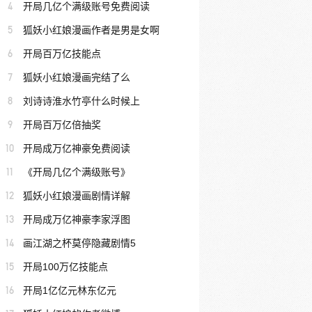
4
开局几亿个满级账号免费阅读
5
狐妖小红娘漫画作者是男是女啊
6
开局百万亿技能点
7
狐妖小红娘漫画完结了么
8
刘诗诗淮水竹亭什么时候上
9
开局百万亿倍抽奖
10
开局成万亿神豪免费阅读
11
《开局几亿个满级账号》
12
狐妖小红娘漫画剧情详解
13
开局成万亿神豪李家浮图
14
画江湖之杯莫停隐藏剧情5
15
开局100万亿技能点
16
开局1亿亿元林东亿元