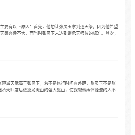
人”之
主要有以下原因：首先，他想让张灵玉拿到通天箓，因为他希望
天箓兴趣不大，而当时张灵玉未达到继承天师位的标准。其次，
 张楚岚天赋高于张灵玉，若不是修行时间有差距，张灵玉不是张
其继承天师度后依靠龙虎山的强大靠山，使觊觎他炁体源流的人不