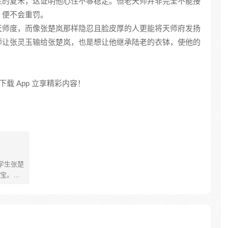
性的夏禾，这证明他心性不够稳定。但老天师并非完全不能接
，便不会重罚。
天师度，而像张楚岚那样隐忍且脸皮厚的人更能将天师府发扬
师让张灵玉输给张楚岚，也是想让他继承陆老的衣钵，使他的
载 App 立享精彩内容！
学生张楚
宝。素
熟悉，
。为了
查清自
生活被