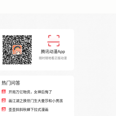
腾讯动漫App
随时随地看正版动漫
热门问答
1
开局万亿物资，女神后悔了
2
画江湖之换世门生大曼莎和小男孩
3
歪歪斜斜秋蝉下拉式漫画