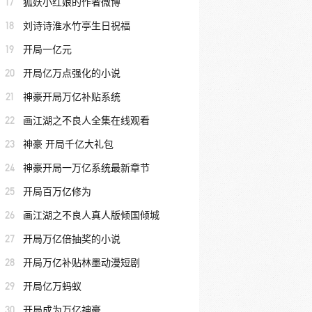
17
狐妖小红娘的作者微博
18
刘诗诗淮水竹亭生日祝福
19
开局一亿元
20
开局亿万点强化的小说
21
神豪开局万亿补贴系统
22
画江湖之不良人全集在线观看
23
神豪 开局千亿大礼包
24
神豪开局一万亿系统最新章节
25
开局百万亿修为
26
画江湖之不良人真人版倾国倾城
27
开局万亿倍抽奖的小说
28
开局万亿补贴林墨动漫短剧
29
开局亿万蚂蚁
30
开局成为万亿神豪