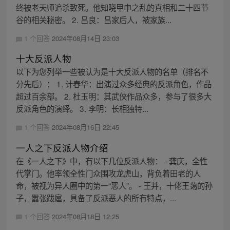
终被老天师追杀致死。他知晓甲申之乱的真相和二十四节
谷的相关秘密。 2. 吕良：吕家后人，被家族...
1 个回答
2024年08月14日 23:03
十大反派人物
以下为您列举一些被认为是十大反派人物的名单（排名不
分先后）： 1. 计春华：出演过众多经典的反派角色，作品
超过百余部。 2. 杜玉明：其武侠作品众多，参与了很多大
反派角色的演绎。 3. 李明：长相独特...
1 个回答
2024年08月16日 22:45
一人之下反派人物介绍
在《一人之下》中，有以下几位反派人物： - 龚庆，全性
代掌门。他率领全性门众围攻龙虎山，背负着田老的人
命，被视为异人圈中的第一“恶人”。 - 王并，十佬王蔼的孙
子，嚣张跋扈，具备了反派恶人的所有特点，...
1 个回答
2024年08月18日 12:25