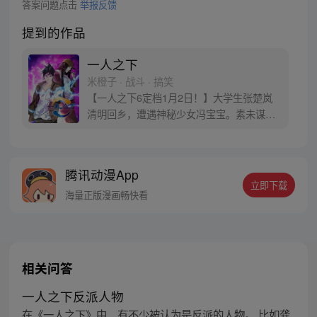
答案问题点击
举报反馈
提到的作品
一人之下
米橙子 · 战斗 · 搞笑
【一人之下6定档1月2日！】大学生张楚岚
清明回乡，遭遇神秘少女冯宝宝。素未谋面
的冯宝宝却对张楚岚异常熟悉，并将其带去
自己打工的快递公司。为了帮冯宝宝寻找她
的身世，也为了查清自己与爷爷身上的秘
腾讯动漫App
密，张楚岚的生活被彻底颠覆，与冯宝宝一
立即下载
同踏上“异人”之旅。
海量正版漫画畅快看
相关问答
一人之下反派人物
在《一人之下》中，有不少被认为是反派的人物。 比如龚