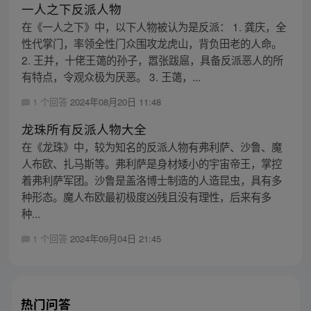
一人之下反派人物
在《一人之下》中，以下人物被认为是反派： 1. 龚庆，全
性代掌门，率领全性门众围攻龙虎山，背负田老的人命。
2. 王并，十佬王蔼的孙子，嚣张跋扈，具备反派恶人的所
有特点，令观众极为厌恶。 3. 王蔼，...
1 个回答
2024年08月20日 11:48
龙珠所有反派人物大全
在《龙珠》中，较为知名的反派人物有弗利萨、沙鲁、魔
人布欧、扎马斯等。弗利萨是身材矮小的宇宙帝王，掌控
着弗利萨军团。沙鲁是盖洛博士制造的人造昆虫，具有多
种形态。魔人布欧最初极度凶残且没有理性，后来有多
种...
1 个回答
2024年09月04日 21:45
热门问答