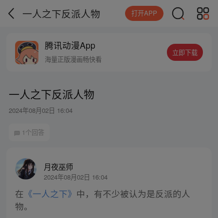
一人之下反派人物
打开APP
腾讯动漫App
立即下载
海量正版漫画畅快看
一人之下反派人物
2024年08月02日 16:04
1个回答
月夜巫师
2024年08月02日 16:04
在
《一人之下》
中，有不少被认为是反派的人
物。