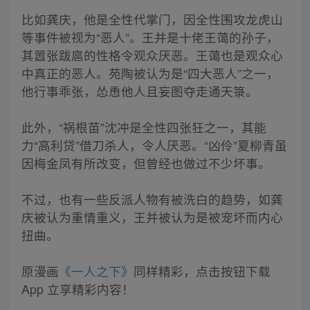
比如龚庆，他是全性代掌门，因全性围攻龙虎山
等事件被视为“恶人”。王并是十佬王蔼的孙子，
其嚣张跋扈的性格令观众厌恶。王蔼也是观众心
中真正的恶人。苑陶被认为是“四大恶人”之一，
他行事乖张，怂恿他人且妄图夺走通天箓。
此外，“祸根苗”沈冲是全性四张狂之一，其能
力“高利贷”借刀杀人，令人厌恶。“凶伶”夏柳青虽
因梅金凤有所改变，但曾经也做过不少坏事。
不过，也有一些反派人物有被洗白的趋势，如龚
庆被认为重情重义，王并被认为是被宠坏而内心
扭曲。
原漫画
《一人之下》
同样精彩，点击按钮下载
App 立享精彩内容！