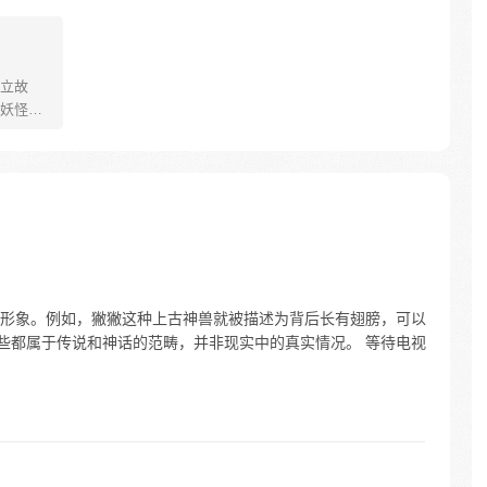
立故
妖怪大
己的生存
祈愿从
却因堕
十年
护族人
霸主，
…
形象。例如，獙獙这种上古神兽就被描述为背后长有翅膀，可以
这些都属于传说和神话的范畴，并非现实中的真实情况。 等待电视