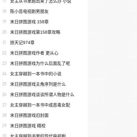
17
女主从书里跑出来了怎么办 小说
18
陈小芸电视剧男朋友
19
末日拼图游戏 158章
20
末日拼图游戏第158章攻略
21
掠天记974章
22
末日拼图游戏作者 更从心
23
末日拼图游戏为什么后面乱了呢
24
女主穿越到一本书中的小说
25
末日拼图游戏主角序列是什么
26
末日拼图游戏谈谈所谓人物是什么
27
女主穿越到一本书中成恶毒女配
28
末日拼图游戏旧封面
29
末日拼图游戏 精校
30
女主穿越到书里的现代电视剧