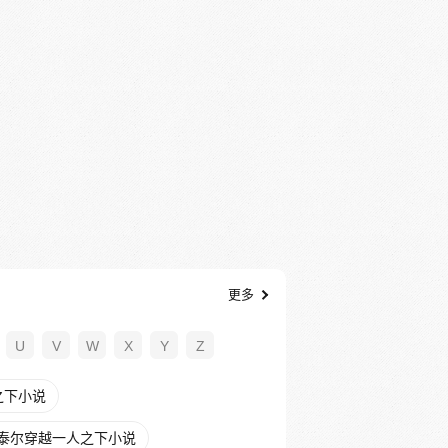
更多
U
V
W
X
Y
Z
之下小说
泰尔穿越一人之下小说