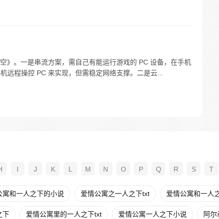
空》。一是串流方案，需自己有能运行游戏的 PC 设备，在手机
通过手机远程操控 PC 来实现，但需稳定网络支撑。二是云...
H
I
J
K
L
M
N
O
P
Q
R
S
T
公寓和一人之下的小说
爱情公寓之一人之下txt
爱情公寓和一人
之下
爱情公寓里的一人之下txt
爱情公寓一人之下小说
阿尔