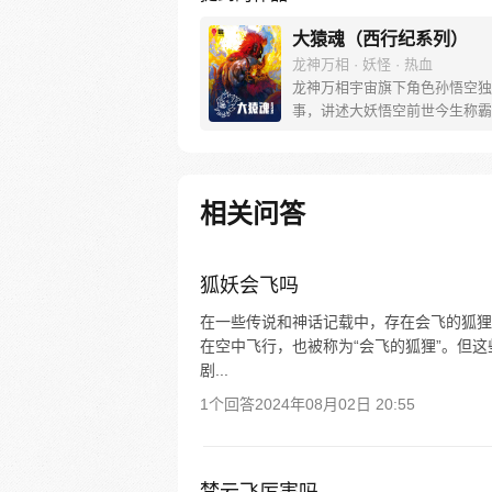
大猿魂（西行纪系列）
龙神万相 · 妖怪 · 热血
龙神万相宇宙旗下角色孙悟空独
事，讲述大妖悟空前世今生称霸
道的惊险历程。 妖怪大道有自
之道，某日，一位猴妖因人类的
天而降，以鬼魈之名响彻妖界，
入暗魂无法再守护重要之人…六
相关问答
后，他再次破石而出，背负着守
的希望和信念打败了妖怪大道的
成为猴群之王，但故事仍在继续
狐妖会飞吗
在一些传说和神话记载中，存在会飞的狐狸
在空中飞行，也被称为“会飞的狐狸”。但
剧...
1个回答
2024年08月02日 20:55