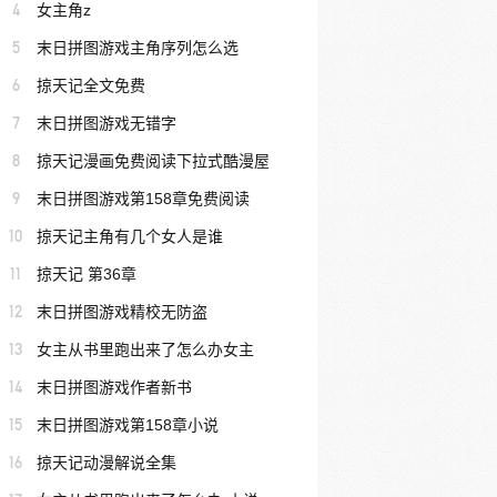
4
女主角z
5
末日拼图游戏主角序列怎么选
6
掠天记全文免费
7
末日拼图游戏无错字
8
掠天记漫画免费阅读下拉式酷漫屋
9
末日拼图游戏第158章免费阅读
10
掠天记主角有几个女人是谁
11
掠天记 第36章
12
末日拼图游戏精校无防盗
13
女主从书里跑出来了怎么办女主
14
末日拼图游戏作者新书
15
末日拼图游戏第158章小说
16
掠天记动漫解说全集