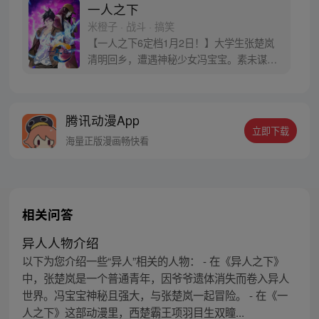
一人之下
米橙子 · 战斗 · 搞笑
【一人之下6定档1月2日！】大学生张楚岚
清明回乡，遭遇神秘少女冯宝宝。素未谋面
的冯宝宝却对张楚岚异常熟悉，并将其带去
自己打工的快递公司。为了帮冯宝宝寻找她
的身世，也为了查清自己与爷爷身上的秘
腾讯动漫App
密，张楚岚的生活被彻底颠覆，与冯宝宝一
立即下载
同踏上“异人”之旅。
海量正版漫画畅快看
相关问答
异人人物介绍
以下为您介绍一些“异人”相关的人物： - 在《异人之下》
中，张楚岚是一个普通青年，因爷爷遗体消失而卷入异人
世界。冯宝宝神秘且强大，与张楚岚一起冒险。 - 在《一
人之下》这部动漫里，西楚霸王项羽目生双瞳...