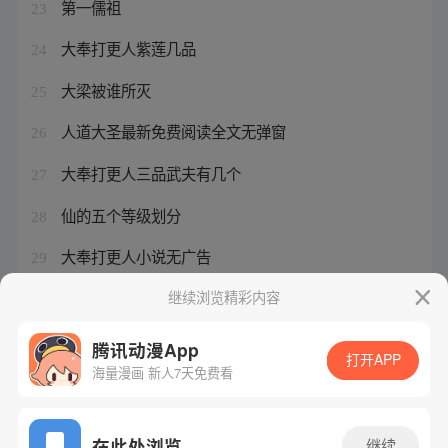
第一儒祖
23
大奉打更人紫莲几品
24
大梁被谁所灭
25
人道大圣最新免费阅读全文无弹窗
26
大奉打更人三品武夫有几个
27
仙的五个等级划分
28
大奉打更人小说无广告
29
大梁太子是谁演的
继续浏览精彩内容
30
腾讯动漫App
打开APP
海量漫画 新人7天免费看
腾讯漫画
起点读书
QQ阅读
网站备案/许可证号：粤B2-20090059-5
在此处浏览
继续