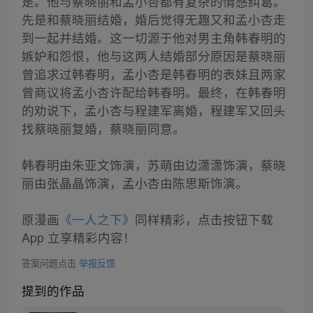
是。他与蔡晓丽和孟小杏都有复杂的情感纠葛。
先是和蔡晓丽结婚，婚后觉得无趣又和孟小杏走
到一起并结婚。这一切源于他对男主角韩春明的
嫉妒和怨恨，他与这两人结婚部分原因是蔡晓丽
曾追求过韩春明，孟小杏是韩春明的表妹且两家
曾商议将孟小杏许配给韩春明。最终，在韩春明
的劝说下，孟小杏与程建军离婚，程建军又回头
找蔡晓丽复婚，蔡晓丽同意。
韩春明由朱亚文饰演，苏萌由边潇潇饰演，蔡晓
丽由张晶晶饰演，孟小杏由陈思斯饰演。
原漫画
《一人之下》
同样精彩，点击按钮下载
App 立享精彩内容！
答案问题点击
举报反馈
提到的作品