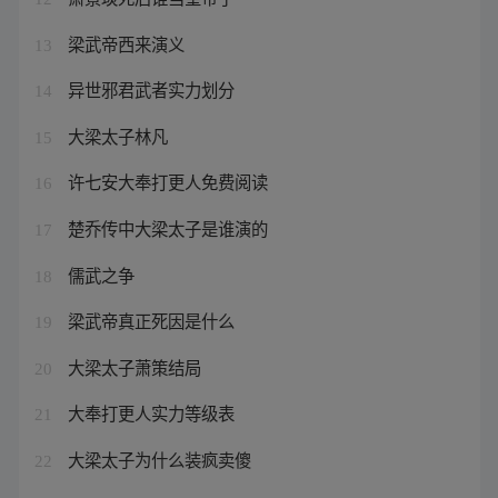
梁武帝西来演义
13
异世邪君武者实力划分
14
大梁太子林凡
15
许七安大奉打更人免费阅读
16
楚乔传中大梁太子是谁演的
17
儒武之争
18
梁武帝真正死因是什么
19
大梁太子萧策结局
20
大奉打更人实力等级表
21
大梁太子为什么装疯卖傻
22