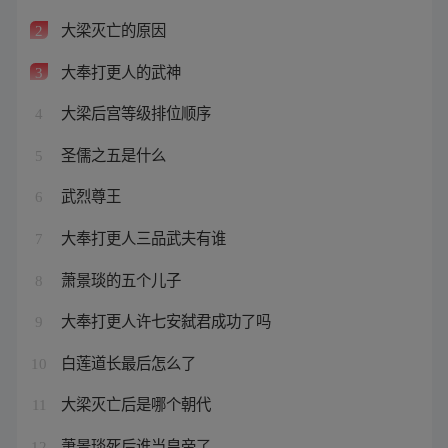
大梁灭亡的原因
2
大奉打更人的武神
3
大梁后宫等级排位顺序
4
圣儒之五是什么
5
武烈尊王
6
大奉打更人三品武夫有谁
7
萧景琰的五个儿子
8
大奉打更人许七安弑君成功了吗
9
白莲道长最后怎么了
10
大梁灭亡后是哪个朝代
11
萧景琰死后谁当皇帝了
12