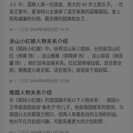
人》中，蓝眼人是一位英俊、高大的 30 岁土匪头子。 - 在
英王室中，夏洛特公主继承了温莎家族的蓝瞳基因，身上
既有威廉的长相、戴安娜的甜美和女王...
1 个回答
2024年08月25日 19:15
涂山小红娘人物关系介绍
在《狐妖小红娘》中，妖界涂山有三姐妹，分别是涂山红
红（杨幂 饰）、涂山雅雅（郭晓婷 饰）、涂山容容（胡连
馨 饰），她们没有血缘关系。红红是绝缘仙狐，适合管全
局；雅雅是九尾天狐，适合管兵；容容是千面妖狐...
1 个回答
2024年09月03日 12:29
南国人物关系介绍
在《狐妖小红娘》的南国篇中有以下人物关系： - 南国小
王爷是南国皇叔“毒老子”的儿子，他是南国叛军的首领，与
南国公主欢都落兰相识，但两人有着各自的立场和利益。
他对平丘月初感兴趣，可能有着更大的计划和野...
1 个回答
2024年10月11日 06:20