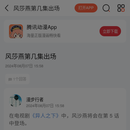
风莎燕第几集出场
打开APP
腾讯动漫App
立即下载
海量正版漫画畅快看
风莎燕第几集出场
2024年08月07日 15:58
1个回答
漫步行者
2024年08月07日 15:58
在电视剧
《异人之下》
中，风沙燕将会在第 5 话
中登场。