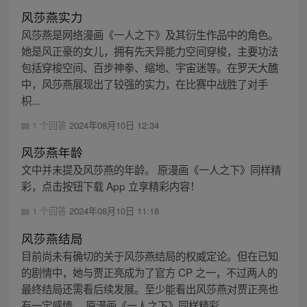
风莎燕实力
风莎燕是网络漫画《一人之下》及其衍生作品中的角色。
她是风正豪的女儿，拥有先天异能力空间穿梭，主要功法
包括穿梭空间、百步神拳、缩地、宇宙迷等。在罗天大醮
中，风莎燕展现出了较强的实力，在比赛中战胜了对手
枳...
1 个回答
2024年08月10日 12:34
风莎燕年龄
文中并未提及风莎燕的年龄。 原漫画《一人之下》同样精
彩，点击按钮下载 App 立享精彩内容！
1 个回答
2024年08月10日 11:18
风莎燕结局
目前尚未有确切的关于风莎燕结局的权威定论。但在已知
的剧情中，她与贾正亮成为了官方 CP 之一，不过两人的
最终结局还需看后续发展。至少能看出风莎燕对贾正亮也
有一定感情。 原漫画《一人之下》同样精彩，...