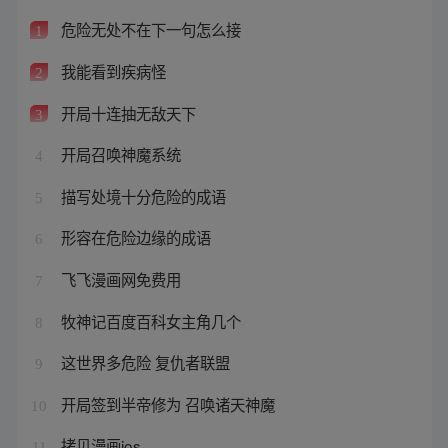
危险无处不在下一句怎么接
1
我能看到疾病怪
2
开局十连抽无敌天下
3
开局召唤神魔系统
4
描写处境十分危险的成语
5
形容在危险边缘的成语
6
飞飞漫画网免费用
7
牧神记百度百科女主角几个
8
这世界多危险 复仇者联盟
9
开局签到半帝修为 召唤诸天神魔
10
拷贝漫画ios
11