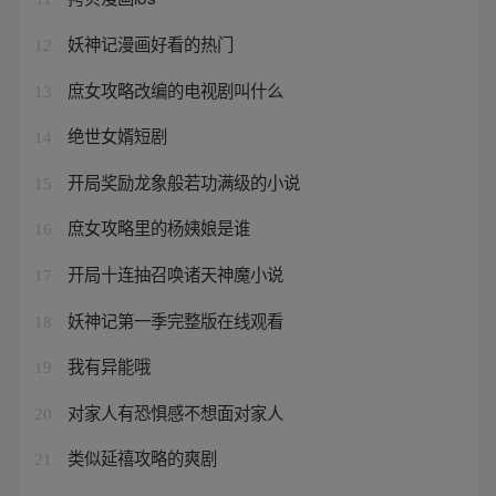
妖神记漫画好看的热门
12
庶女攻略改编的电视剧叫什么
13
绝世女婿短剧
14
开局奖励龙象般若功满级的小说
15
庶女攻略里的杨姨娘是谁
16
开局十连抽召唤诸天神魔小说
17
妖神记第一季完整版在线观看
18
我有异能哦
19
对家人有恐惧感不想面对家人
20
类似延禧攻略的爽剧
21