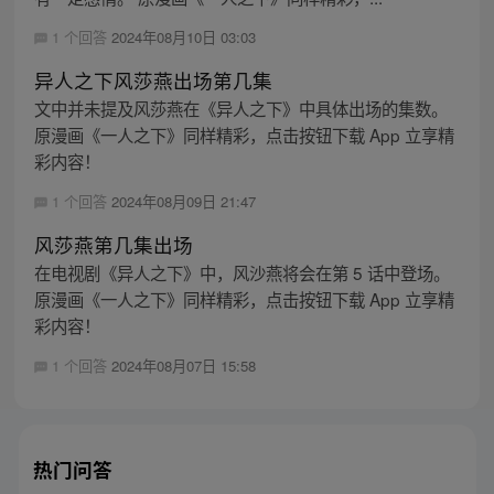
1 个回答
2024年08月10日 03:03
异人之下风莎燕出场第几集
文中并未提及风莎燕在《异人之下》中具体出场的集数。
原漫画《一人之下》同样精彩，点击按钮下载 App 立享精
彩内容！
1 个回答
2024年08月09日 21:47
风莎燕第几集出场
在电视剧《异人之下》中，风沙燕将会在第 5 话中登场。
原漫画《一人之下》同样精彩，点击按钮下载 App 立享精
彩内容！
1 个回答
2024年08月07日 15:58
热门问答