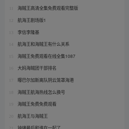
海贼王高清全集免费观看完整版
11
航海王剧场版1
12
李信李隆基
13
航海王和海贼王有什么关系
14
海贼王免费观看在线全集1087
15
大妈海贼团干部排名
16
曝巴尔加斯离队阴云笼罩海港
17
海贼王航海热线怎么换号
18
海贼王免费免费观看
19
航海王与海贼王
20
钟璃最后和谁在一起了
21