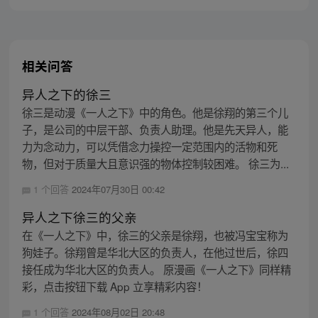
相关问答
异人之下的徐三
徐三是动漫《一人之下》中的角色。他是徐翔的第三个儿
子，是公司的中层干部、负责人助理。他是先天异人，能
力为念动力，可以凭借念力操控一定范围内的活物和死
物，但对于质量大且意识强的物体控制较困难。 徐三为...
1 个回答
2024年07月30日 00:42
异人之下徐三的父亲
在《一人之下》中，徐三的父亲是徐翔，也被冯宝宝称为
狗娃子。徐翔曾是华北大区的负责人，在他过世后，徐四
接任成为华北大区的负责人。 原漫画《一人之下》同样精
彩，点击按钮下载 App 立享精彩内容！
1 个回答
2024年08月02日 20:48