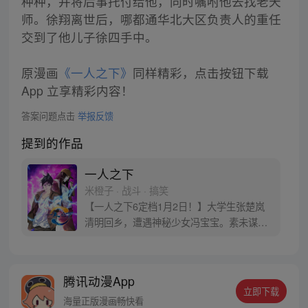
种种，并将后事托付给他，同时嘱咐他去找老天
师。徐翔离世后，哪都通华北大区负责人的重任
交到了他儿子徐四手中。
原漫画
《一人之下》
同样精彩，点击按钮下载
App 立享精彩内容！
答案问题点击
举报反馈
提到的作品
一人之下
米橙子 · 战斗 · 搞笑
【一人之下6定档1月2日！】大学生张楚岚
清明回乡，遭遇神秘少女冯宝宝。素未谋面
的冯宝宝却对张楚岚异常熟悉，并将其带去
自己打工的快递公司。为了帮冯宝宝寻找她
的身世，也为了查清自己与爷爷身上的秘
腾讯动漫App
密，张楚岚的生活被彻底颠覆，与冯宝宝一
立即下载
同踏上“异人”之旅。
海量正版漫画畅快看