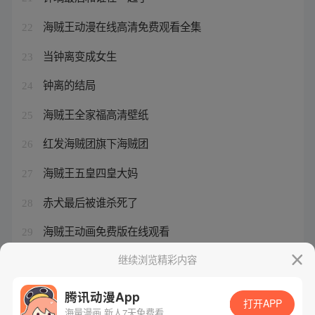
海贼王动漫在线高清免费观看全集
22
当钟离变成女生
23
钟离的结局
24
海贼王全家福高清壁纸
25
红发海贼团旗下海贼团
26
海贼王五皇四皇大妈
27
赤犬最后被谁杀死了
28
海贼王动画免费版在线观看
29
海贼王图片高清全家福 所有人
继续浏览精彩内容
30
腾讯动漫App
打开APP
海量漫画 新人7天免费看