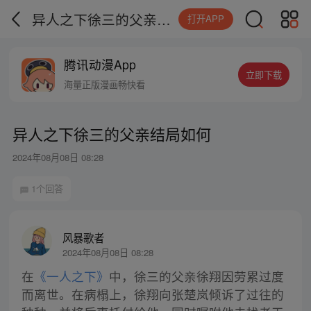
异人之下徐三的父亲结局如何
打开APP
腾讯动漫App
立即下载
海量正版漫画畅快看
异人之下徐三的父亲结局如何
2024年08月08日 08:28
1个回答
风暴歌者
2024年08月08日 08:28
在
《一人之下》
中，徐三的父亲徐翔因劳累过度
而离世。在病榻上，徐翔向张楚岚倾诉了过往的