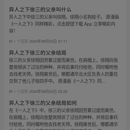
异人之下徐三的父亲叫什么
异人之下中徐三的父亲叫徐翔，徐翔小名狗娃子。 原漫画
《一人之下》同样精彩，点击按钮下载 App 立享精彩内
容！
1 个回答
2024年08月02日 21:11
异人之下徐三的父亲结局
徐三的父亲徐翔因劳累过度而离世。在病榻上，徐翔向张
楚岚倾诉了过往的种种，并将后事托付给他，同时嘱咐他
去找老天师。徐翔离世后，哪都通华北大区负责人的重任
交到了他儿子徐四手中。 原漫画《一人之下》同...
1 个回答
2024年08月02日 23:29
异人之下徐三的父亲结局如何
在《一人之下》中，徐三的父亲徐翔因劳累过度而离世。
在病榻上，徐翔向张楚岚倾诉了过往的种种，并将后事托
付给他，同时嘱咐他去找老天师。徐翔离世后，哪都通华