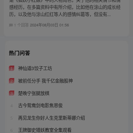
感经历，在多篇资料中有所介绍，比如他在涂山的成长经
历，以及他与涂山红红等人的感情纠葛等，但没有...
1 个回答
2024年08月03日 01:56
热门问答
神仙道3饺子工坊
1
被前任分手 我千亿金融股神
2
楚晚宁张腿放棋
3
古今鸳鸯剑电影焦恩俊
4
再见龙生你好人生克里斯蒂娜介绍
5
王牌御史猎妖教室全集观看
6