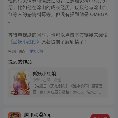
他的相关情节和情感经历，在多篇资料中有所介
绍，比如他在涂山的成长经历，以及他与涂山红
红等人的感情纠葛等，但没有提到他是 OMEGA
。
等待电视剧的同时，也可以点击下方链接来阅读
《狐妖小红娘》
原著提前了解剧情了！
答案问题点击
举报反馈
提到的作品
狐妖小红娘
小新 · 古风 · 妖怪
【电视剧《天地剑心》《淮水竹亭》原著漫
画，剑心对应章节指路：39-85，淮水对应
章节指路272-301】 迷糊萝莉小狐妖，正太
道士没节操。自古人妖生死恋，千载孽缘一
线牵。（每周周四更新。）
腾讯动漫App