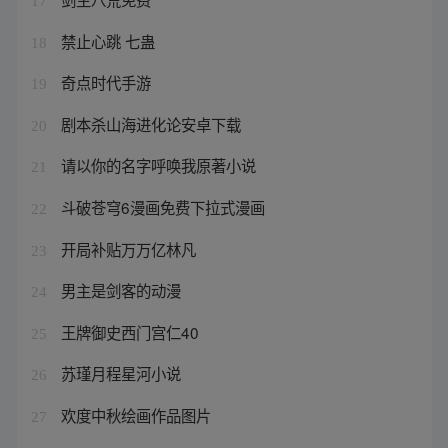
17
禁止心跳 七蛊
18
奇点时代手游
19
剧本杀山海进化论安卓下载
20
请以你的名字呼唤我原著小说
21
斗破苍穹6漫画免费下拉式漫画
22
开局补贴万万亿林凡
23
男主是剑客的动漫
24
王牌御史西门宫仁40
25
苏瑾月程星河小说
26
欢度中秋绘画作品图片
27