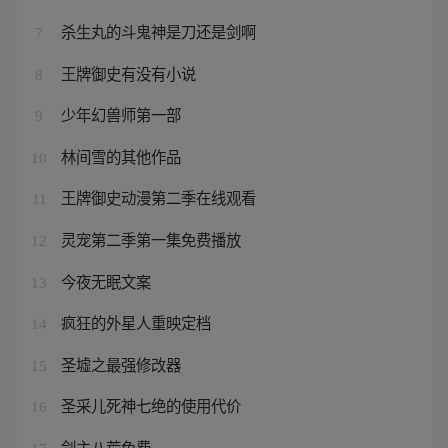
杀生丸的斗鬼神是刀还是剑啊
7
王牌御史有没有小说
8
少年幻兽师第一部
9
林间雪的其他作品
10
王牌御史动漫第二季在线观看
11
灵宠第二季第一集免费播放
12
今夜无眠文案
13
疯狂的外星人重映定档
14
圣墟之最强修改器
15
圣采儿死神七绝的使用代价
16
剑主八荒免费