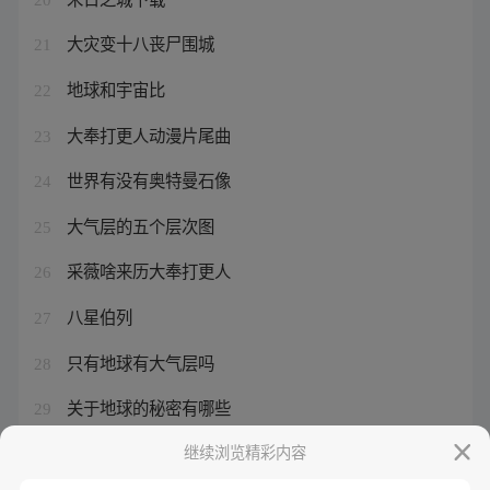
大灾变十八丧尸围城
21
地球和宇宙比
22
大奉打更人动漫片尾曲
23
世界有没有奥特曼石像
24
大气层的五个层次图
25
采薇啥来历大奉打更人
26
八星伯列
27
只有地球有大气层吗
28
关于地球的秘密有哪些
29
地球的来源
继续浏览精彩内容
30