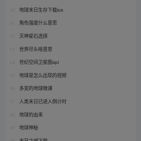
地球末日生存下载ios
10
角色强度什么意思
11
灭神星石选择
12
世界尽头啥意思
13
世纪空间卫星图api
14
地球是怎么出现的视频
15
多变的地球微课
16
人类末日已进入倒计时
17
地球的由来
18
地球神秘
19
末日之城下载
20