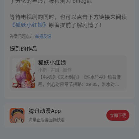
了分化的年龄，被检测为 omega。
等待电视剧的同时，也可以点击下方链接来阅读
《狐妖小红娘》
原著提前了解剧情了！
答案问题点击
举报反馈
提到的作品
狐妖小红娘
小新 · 古风 · 妖怪
【电视剧《天地剑心》《淮水竹亭》原著漫
画，剑心对应章节指路：39-85，淮水对应
章节指路272-301】 迷糊萝莉小狐妖，正太
道士没节操。自古人妖生死恋，千载孽缘一
线牵。（每周周四更新。）
腾讯动漫App
立即下载
海量正版漫画畅快看