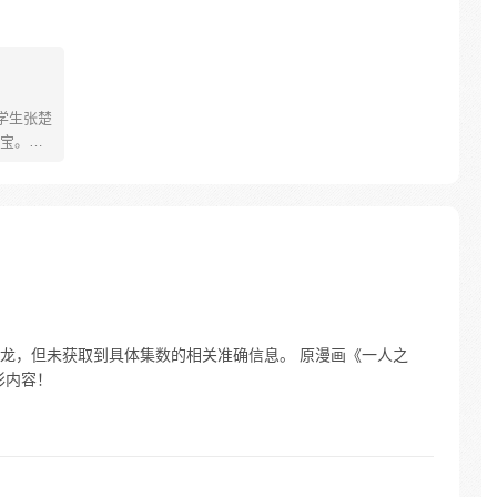
学生张楚
宝。素
熟悉，
。为了
查清自
生活被
人”之
龙，但未获取到具体集数的相关准确信息。 原漫画《一人之
彩内容！