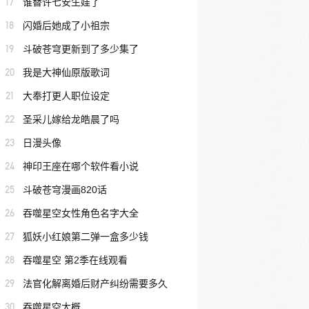
17
谁替许七安生娃了
18
闪婚后她成了小祖宗
19
斗破苍穹更新到了多少集了
20
我是大神仙原版歌词
21
大奉打更人职位设定
22
圣采儿嫁给龙皓晨了吗
23
日漫头像
24
神印王座在哪个软件看小说
25
斗破苍穹漫画820话
26
吞噬星空女性角色名字大全
27
狐妖小红娘第二弹一盒多少钱
28
吞噬星空 第2季在线观看
29
法官化解离婚后财产纠纷需要多久
30
吞噬星空大概