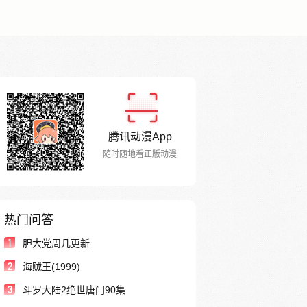
腾讯动漫App
随时随地看正版动漫
热门问答
1
胆大党周几更新
2
海贼王(1999)
3
斗罗大陆2绝世唐门90集