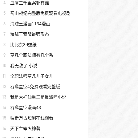
4
血屠三千里案都有谁
5
蜀山战纪完整版免费观看电视剧
6
海贼王漫画1134漫画
7
海贼王索隆最强形态
8
比比东3d壁纸
9
莫凡全职法师有几个系
10
我无敌了 小说
11
全职法师莫凡儿子女儿
12
吞噬星空4免费观看完整版
13
我是大神仙重三是反派吗小说
14
吞噬星空漫画43
15
独断万古短剧在线观看
16
天下主宰火神著