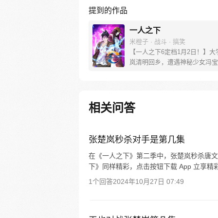
提到的作品
一人之下
米橙子 · 战斗 · 搞笑
【一人之下6定档1月2日！】大
岚清明回乡，遭遇神秘少女冯宝
未谋面的冯宝宝却对张楚岚异常
并将其带去自己打工的快递公司
帮冯宝宝寻找她的身世，也为了
己与爷爷身上的秘密，张楚岚的
相关问答
彻底颠覆，与冯宝宝一同踏上“异
旅。
张楚岚秒杀对手是第几集
在《一人之下》第二季中，张楚岚秒杀唐文
下》同样精彩，点击按钮下载 App 立享精
1个回答
2024年10月27日 07:49