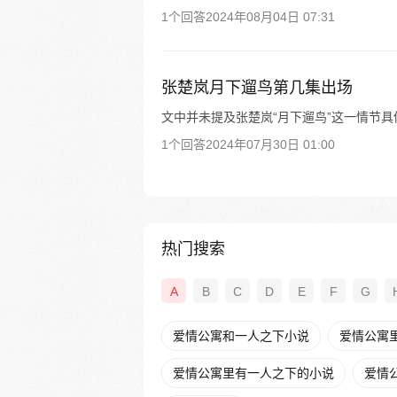
1个回答
2024年08月04日 07:31
张楚岚月下遛鸟第几集出场
文中并未提及张楚岚“月下遛鸟”这一情节
1个回答
2024年07月30日 01:00
热门搜索
A
B
C
D
E
F
G
爱情公寓和一人之下小说
爱情公寓
爱情公寓里有一人之下的小说
爱情公