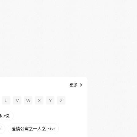
更多
U
V
W
X
Y
Z
的小说
下
爱情公寓之一人之下txt