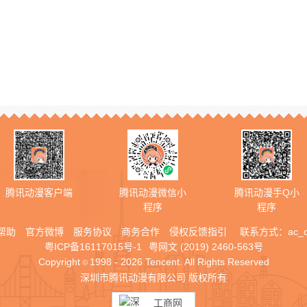
腾讯动漫客户端
腾讯动漫微信小
腾讯动漫手Q小
程序
程序
帮助
官方微博
服务协议
商务合作
侵权反馈指引
联系方式：
ac_
粤ICP备16117015号-1
粤网文 (2019) 2460-563号
Copyright
1998 - 2026 Tencent. All Rights Reserved
©
深圳市腾讯动漫有限公司 版权所有
工商网