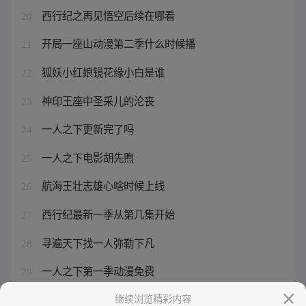
西行纪之再见悟空后续在哪看
20
开局一座山动漫第二季什么时候播
21
狐妖小红娘镜花缘小白是谁
22
神印王座中圣采儿的沦丧
23
一人之下更新完了吗
24
一人之下电影胡先煦
25
航海王壮志雄心啥时候上线
26
西行纪最新一季从第几集开始
27
寻遍天下找一人弥勒下凡
28
一人之下第一季动漫免费
29
一人之下异术大全
继续浏览精彩内容
30