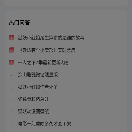
热门问答
狐妖小红娘尾生篇讲的是谁的故事
1
《云边有个小卖部》实时票房
2
一人之下7季最新更新内容
3
涂山雅雅微钻限量版
4
狐妖小红娘作者死了
5
诸葛青和诸葛升
6
狐妖动漫图壁纸
7
电影一般重映多久才会下架
8