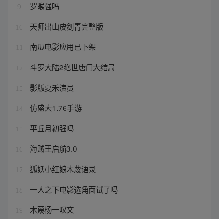
罗睺强吗
9
天师出山皮剑青完整版
10
南瓜电影应用已下架
11
斗罗大陆2绝世唐门大结局
12
影版夏禾演员
13
仿盛大1.76手游
14
平丘月初强吗
15
海贼王启航3.0
16
狐妖小红娘木蔑语录
17
一人之下电影选角面试了吗
18
木蔑杨一叹文
19