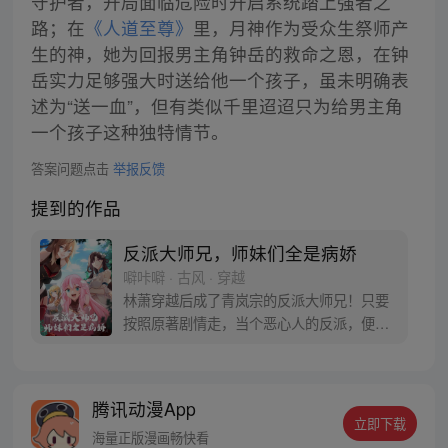
守护者，开局面临危险时开启系统踏上强者之
路；在
《人道至尊》
里，月神作为受众生祭师产
生的神，她为回报男主角钟岳的救命之恩，在钟
岳实力足够强大时送给他一个孩子，虽未明确表
述为“送一血”，但有类似千里迢迢只为给男主角
一个孩子这种独特情节。
答案问题点击
举报反馈
提到的作品
反派大师兄，师妹们全是病娇
噼咔噼 · 古风 · 穿越
林萧穿越后成了青岚宗的反派大师兄！只要
按照原著剧情走，当个恶心人的反派，便能
成仙飞升！无奈之下，只能没事戏弄下四师
妹，偷一手三师妹的衣物，往二师妹水里下
点猛药，兢兢业业履行反派职责。终于熬到
腾讯动漫App
男主叶辰拜入师门这天！林萧兴奋不已，准
立即下载
备毒害男主，按照剧情，他将会被几位师妹
海量正版漫画畅快看