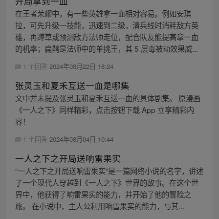
开局拿到一血
在王者荣耀中，有一些英雄拿一血相对容易。例如安琪
拉，可先升级一技能，迅速到二级，清兵线时消耗敌方英
雄，再蹲草或预测敌方法师走位，配合队友能提高拿一血
的机率；扁鹊是法师中的单挑王，其 5 层毒被动效果威...
1 个回答
2024年08月22日 18:24
张灵玉和夏禾互送一血是哪集
文中并未提及张灵玉和夏禾互送一血的具体剧集。 原漫画
《一人之下》同样精彩，点击按钮下载 App 立享精彩内
容！
1 个回答
2024年08月04日 10:44
一人之下之开局送响雷果实
“一人之下之开局送响雷果实”是一篇网络小说的名字，讲述
了一个现代人穿越到《一人之下》世界的故事。在这个世
界中，他获得了响雷果实的能力，并开始了他的冒险之
旅。 在小说中，主人公利用响雷果实的能力，与其...