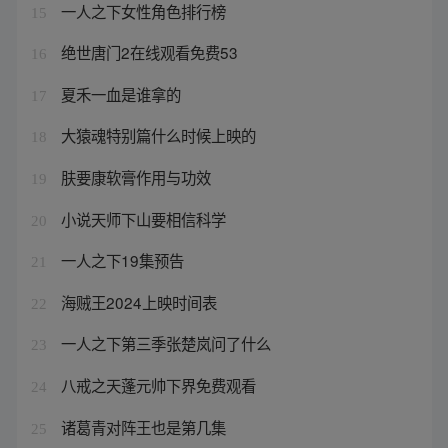
一人之下女性角色排行榜
15
绝世唐门2在线观看免费53
16
夏禾一血是谁拿的
17
大猿魂特别篇什么时候上映的
18
肤要康软膏作用与功效
19
小说天师下山要相信科学
20
一人之下19集预告
21
海贼王2024上映时间表
22
一人之下第三季张楚岚问了什么
23
八戒之天蓬元帅下界免费观看
24
诸葛青对阵王也是第几集
25