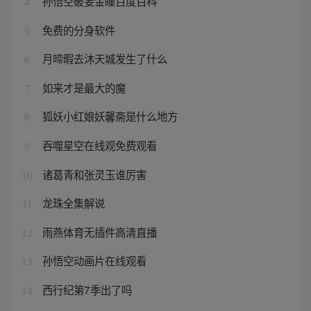
孙悟空破妄金瞳百度百科
4
免费的分身软件
5
月啼暇去沐天城发生了什么
6
如来才是最大的魔
7
狐妖小红娘妖馨斋是什么地方
8
吞噬星空在线观免费观看
9
诸葛青和张灵玉谁厉害
10
龙珠全集解说
11
雨燕体育无插件高清直播
12
孙悟空动画片在线观看
13
西行纪第7季出了吗
14