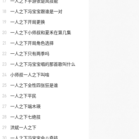
17
一人之下手游张楚岚技能
18
一人之下冯宝宝跟谁是一对
19
一人之下开局更换
20
一人之下小师叔和夏禾在第几集
21
一人之下开局角色选择
22
一人之下只有两季吗
23
一人之下冯宝宝唱的那首歌叫什么
24
小师叔一人之下叫啥
25
一人之下全性四张狂是谁
26
一人之下平民
27
一人之下端木瑛
28
一人之下七绝技
29
洪斌一人之下
30
一人之下冯宝宝会八奇技