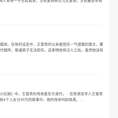
，两人育有一子王权富贵，王权富贵转世为王富贵。王权霸业年轻
描述。在有的设定中，王富贵的父亲是现任一气道盟的盟主，要
代相传，普通弟子无法担任，这表明他有过人之处。虽然他没有
妖小红娘》中，王富贵的母亲是东方淮竹。 - 在有退伍军人王富贵
给4个儿女分30万的故事中，他的母亲叫赵桂英。 ...