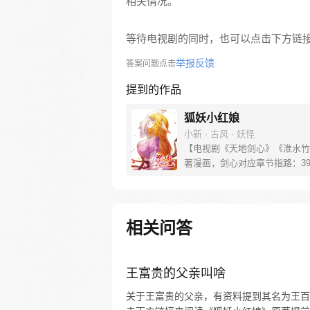
相关情况。
等待电视剧的同时，也可以点击下方链
举报反馈
答案问题点击
提到的作品
狐妖小红娘
小新 · 古风 · 妖怪
【电视剧《天地剑心》《淮水竹
著漫画，剑心对应章节指路：39-
水对应章节指路272-301】 迷
妖，正太道士没节操。自古人妖
恋，千载孽缘一线牵。（每周周
新。）
相关问答
王富贵的父亲叫啥
关于王富贵的父亲，有资料提到其名为王百