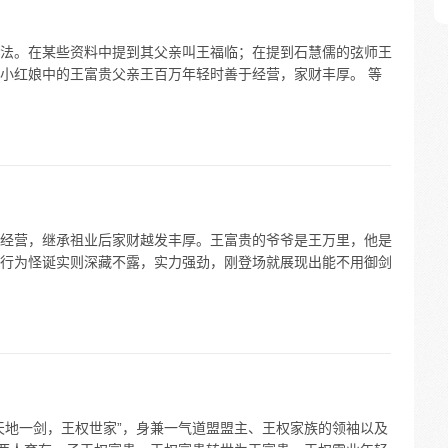
法。在某些资料中提到其父亲叫王福临；在提到石慧儒的弦师王
小红娘中的王富贵父亲王百万年轻时善于经营，家财丰厚。 等
经营，继承祖业后家财越发丰厚。王富贵的爷爷是王万里，他是
行为怪诞实则深藏不露，实力强劲，刚登场就展现出能不用御剑
天地一剑，王权世家”，身兼一气道盟盟主、王权家族的领袖以及