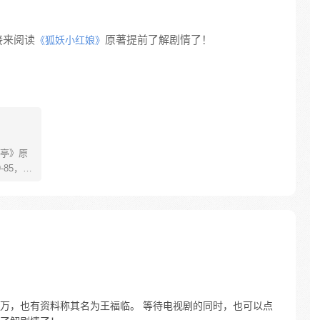
接来阅读
原著提前了解剧情了！
《狐妖小红娘》
亭》原
85，淮
糊萝莉小狐
生死
四更
万，也有资料称其名为王福临。 等待电视剧的同时，也可以点