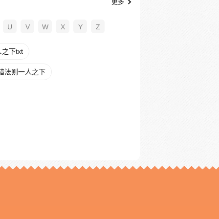
更多
U
V
W
X
Y
Z
下txt
暗法则一人之下