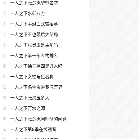
4
一人之下张楚岚爷爷名字
5
一人之下水御八方
6
一人之下手游白式雪招募
7
一人之下王也最后大结局
8
一人之下张灵玉是主角吗
9
一人之下第一部人物排名
10
一人之下徐三徐四是好人吗
11
一人之下女性角色名称
12
一人之下冯宝宝带我闯万界
13
一人之下张灵玉多大
14
一人之下万水之源
15
一人之下张楚岚问师爷的问题
16
一人之下第5季在线观看