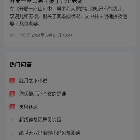
开局一座山男主娶了几个老婆
在《开局一座山》中，男主程大雷的红颜知己有徐灵儿、
李婉儿和苏樱。但关于其婚姻状况，文中并未明确提及他
娶了几位老婆。
1 个回答
2024年08月27日 18:41
热门问答
红月之下小说
1
潜伏最后那个女的是谁
2
灵兽还原
3
超级神基因异灵等级
4
绝世无双冯丽娜小说免费阅读
5