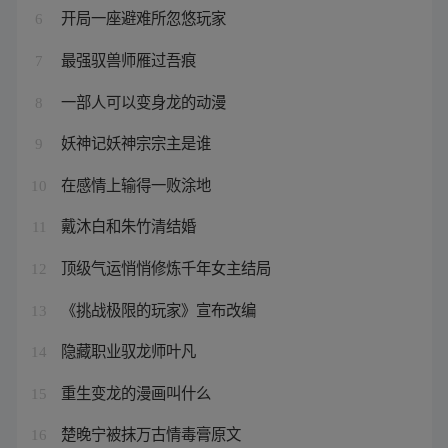
开局一座避难所忽悠玩家
6
最强驭兽师雁过吾痕
7
一部人可以变身龙的动漫
8
妖神记妖神宗宗主是谁
9
在感情上输得一败涂地
10
戴沐白和朱竹清结婚
11
顶级气运悄悄修炼千年女主结局
12
《挑战极限的玩家》宣布改编
13
隐藏职业驭龙师叶凡
14
重生变龙的漫画叫什么
15
楚晚宁被抹万古情毒膏原文
16