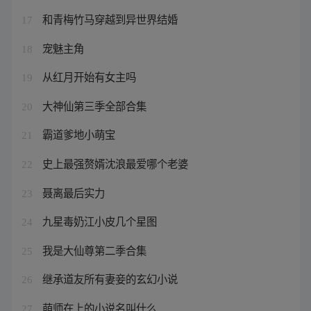
和青梅竹马穿越到异世界结婚
17
宠魅主角
18
从红月开始有女主吗
19
大神仙第三季全部合集
20
霸道爹地小萌宝
21
史上最强赘婿沈浪最爱哪个老婆
22
聂离最后实力
23
九星毒奶江小皮几个星图
24
我是大仙尊第二季合集
25
继承道友所有妻妾的玄幻小说
26
萌师在上的小说名叫什么
27