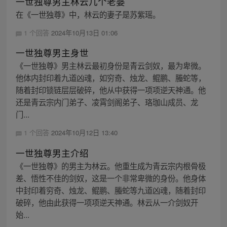
一世独尊男主林云几个老婆
在《一世独尊》中，林云的妻子是苏紫瑶。
1 个回答
2024年10月13日 01:06
一世独尊男主身世
《一世独尊》男主林云最初身份是青云剑奴，最为卑微。
他体内封印着九道凶魂，如穷奇、烛龙、鲲鹏、螣蛇等，
随着封印锁链层层破碎，他从中获得一项项逆天神通。他
还是青云宗内门弟子、凌霄剑阁弟子、珞珈山成员、龙
门...
1 个回答
2024年10月12日 13:40
一世独尊男主介绍
《一世独尊》的男主为林云。他重生成为青云宗内根骨极
差、悟性不佳的剑奴，这是一个非常卑微的身份。他身体
中封印着穷奇、烛龙、鲲鹏、螣蛇等九道凶魂，随着封印
破碎，他由此获得一项项逆天神通。林云从一介剑奴开
始...