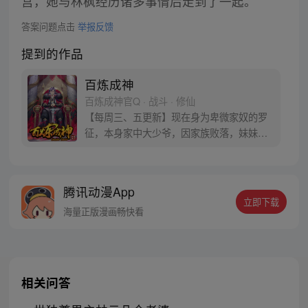
宫，她与林枫经历诸多事情后走到了一起。
答案问题点击
举报反馈
提到的作品
百炼成神
百炼成神官Q · 战斗 · 修仙
【每周三、五更新】现在身为卑微家奴的罗
征，本身家中大少爷，因家族败落，妹妹被
强大势力囚禁，无奈只得听命于人。可是天
无绝人之路，父亲留给他的古书中竟然暗藏
炼器神法，可将人炼制成器！而隐藏在这背
腾讯动漫App
后的神秘力量到底是什么？参与周边活动请
立即下载
加QQ粉丝群，关注微信公众号燃哉家族
海量正版漫画畅快看
相关问答