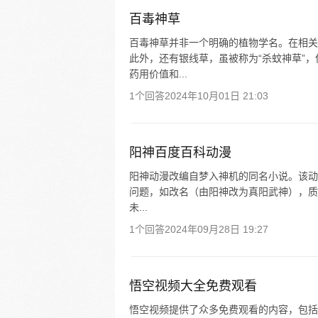
百毒神草
百毒神草并非一个明确的植物学名。在相关
此外，还有银线草，虽被称为“杀蚊神草”
药用价值和...
1个回答
2024年10月01日 21:03
阳神百度百科动漫
阳神动漫改编自梦入神机的同名小说。该动漫曾
问题，如改名（由阳神改为真阳武神），质
未...
1个回答
2024年09月28日 19:27
悟空视频大全免费观看
悟空视频提供了众多免费观看的内容，包括