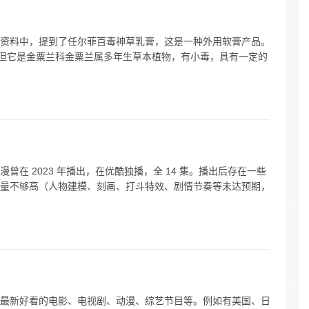
资料中，提到了任尔菲百毒神草乳膏，这是一种外用软膏产品。
，但它是金粟兰科金粟兰属多年生草本植物，有小毒，具有一定的
在 2023 年播出，在优酷独播，全 14 集。播出后存在一些
量不够高（人物建模、刻画、打斗特效、剧情节奏等未达预期，
最新好看的电影、电视剧、动漫、综艺节目等。例如有美国、日