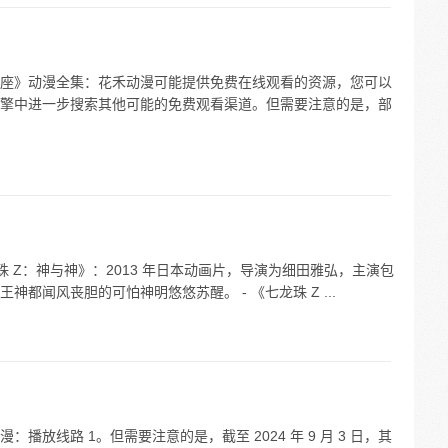
座》动漫全集：花禾动漫可能提供免费在线观看的资源，您可以
擎中进一步搜索其他可能的免费观看渠道。但需要注意的是，部
龙珠 Z：神与神》：2013 年日本动画片，导演为细田雅弘，主演包
都闻风丧胆的可怕神明悠悠苏醒。 - 《七龙珠 Z ...
放线路 1。但需要注意的是，截至 2024 年 9 月 3 日，其