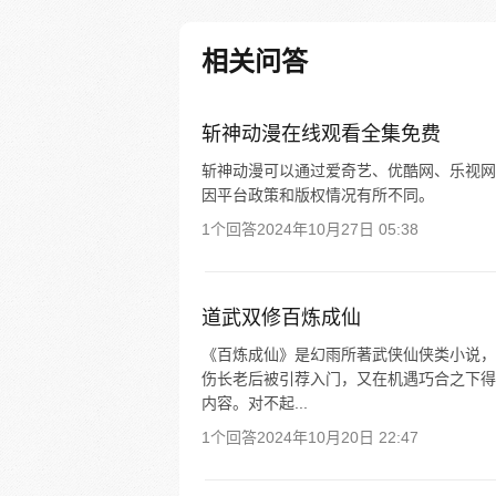
相关问答
斩神动漫在线观看全集免费
斩神动漫可以通过爱奇艺、优酷网、乐视网
因平台政策和版权情况有所不同。
1个回答
2024年10月27日 05:38
道武双修百炼成仙
《百炼成仙》是幻雨所著武侠仙侠类小说，
伤长老后被引荐入门，又在机遇巧合之下得
内容。对不起...
1个回答
2024年10月20日 22:47