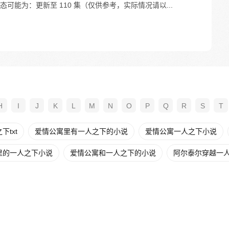
能为：更新至 110 集（仅供参考，实际情况请以...
H
I
J
K
L
M
N
O
P
Q
R
S
T
txt
爱情公寓里有一人之下的小说
爱情公寓一人之下小说
里的一人之下小说
爱情公寓和一人之下的小说
阿尔泰尔穿越一