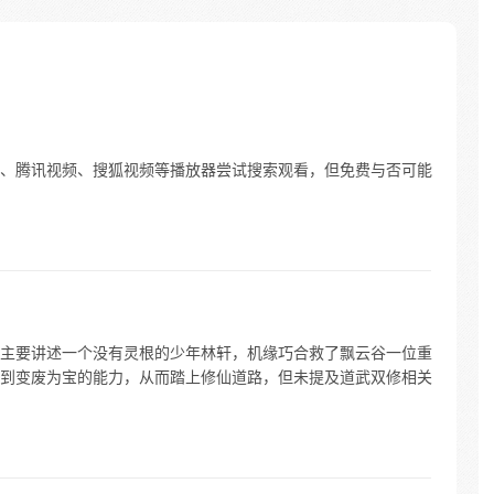
、腾讯视频、搜狐视频等播放器尝试搜索观看，但免费与否可能
主要讲述一个没有灵根的少年林轩，机缘巧合救了飘云谷一位重
到变废为宝的能力，从而踏上修仙道路，但未提及道武双修相关