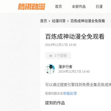
首页
全部作品
日漫
首页
动漫问答
百炼成神动漫全免观看


百炼成神动漫全免观看
2024年11月17日 14:40
1个回答
漫步行者
2024年11月17日 14:40
可以通过搜索引擎找到免费全集百炼成
举报反馈
答案问题点击
提到的作品