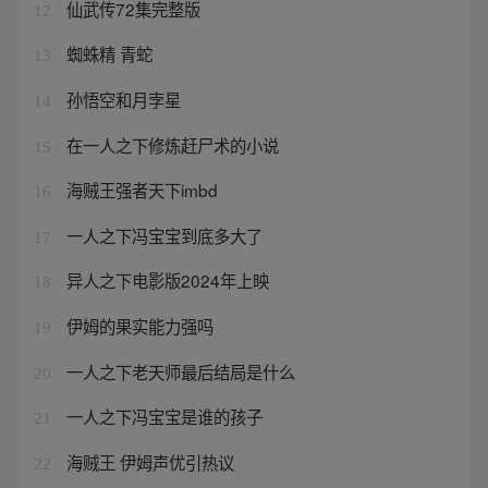
仙武传72集完整版
12
蜘蛛精 青蛇
13
孙悟空和月孛星
14
在一人之下修炼赶尸术的小说
15
海贼王强者天下imbd
16
一人之下冯宝宝到底多大了
17
异人之下电影版2024年上映
18
伊姆的果实能力强吗
19
一人之下老天师最后结局是什么
20
一人之下冯宝宝是谁的孩子
21
海贼王 伊姆声优引热议
22