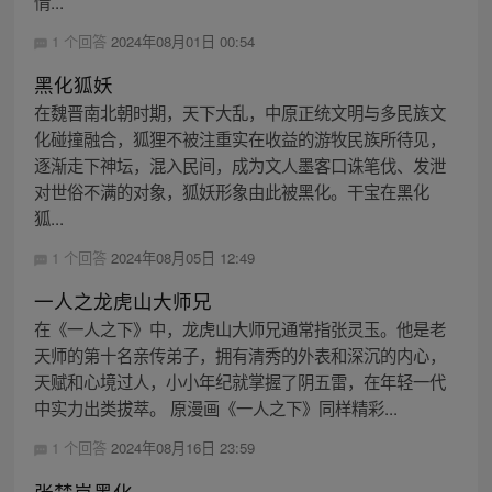
情...
1 个回答
2024年08月01日 00:54
黑化狐妖
在魏晋南北朝时期，天下大乱，中原正统文明与多民族文
化碰撞融合，狐狸不被注重实在收益的游牧民族所待见，
逐渐走下神坛，混入民间，成为文人墨客口诛笔伐、发泄
对世俗不满的对象，狐妖形象由此被黑化。干宝在黑化
狐...
1 个回答
2024年08月05日 12:49
一人之龙虎山大师兄
在《一人之下》中，龙虎山大师兄通常指张灵玉。他是老
天师的第十名亲传弟子，拥有清秀的外表和深沉的内心，
天赋和心境过人，小小年纪就掌握了阴五雷，在年轻一代
中实力出类拔萃。 原漫画《一人之下》同样精彩...
1 个回答
2024年08月16日 23:59
张楚岚黑化