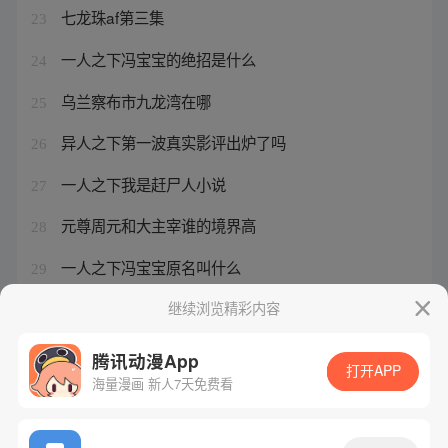
七龙珠af第三集
23
一人之下冯宝宝的绝招是什么
24
乌兰察布市九龙湾在哪
25
异人之下第一波真实影评出炉了吗
26
一人之下我是赶尸人小说
27
元尊周元和大主宰谁的境界高
28
一人之下冯宝宝原名叫什么
29
狂心冰王现在能买吗
继续浏览精彩内容
30
腾讯动漫App
打开APP
海量漫画 新人7天免费看
腾讯漫画
起点读书
QQ阅读