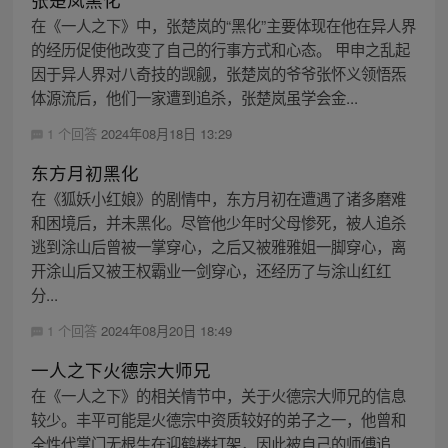
在《一人之下》中，张楚岚的“黑化”主要体现在他在异人界
的经历促使他改变了自己的行事方式和心态。 甲申之乱起
因于异人界对八奇技的觊觎，张楚岚的爷爷张怀义领悟炁
体源流后，他们一家遭到追杀，张楚岚虽学会金...
1 个回答
2024年08月18日 13:29
东方月初黑化
在《狐妖小红娘》的剧情中，东方月初在遭遇了诸多磨难
和困境后，并未黑化。尽管他少年时父母惨死，被人追杀
逃到涂山后曾被一掌穿心，之后又被雅雅姐一脚穿心，离
开涂山后又被王权霸业一剑穿心，还经历了与涂山红红
分...
1 个回答
2024年08月20日 18:49
一人之下火德宗大师兄
在《一人之下》的相关情节中，关于火德宗大师兄的信息
较少。丰平可能是火德宗中资质较好的弟子之一，他曾和
全性代掌门无根生在迎鹤楼打架，因此被自己的师傅追