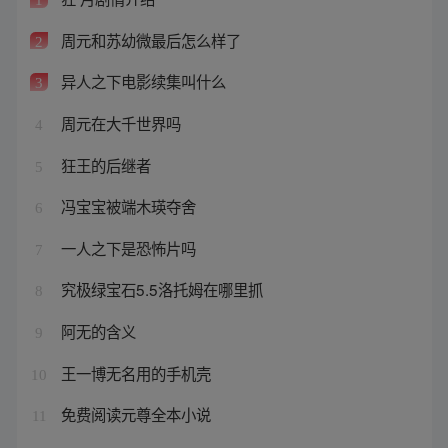
周元和苏幼微最后怎么样了
2
异人之下电影续集叫什么
3
周元在大千世界吗
4
狂王的后继者
5
冯宝宝被端木瑛夺舍
6
一人之下是恐怖片吗
7
究极绿宝石5.5洛托姆在哪里抓
8
阿无的含义
9
王一博无名用的手机壳
10
免费阅读元尊全本小说
11