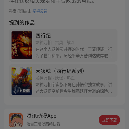
存在违反相关规定和平台政策的风险。
答案问题点击
举报反馈
提到的作品
西行纪
龙神万相 · 古风 · 战斗
在这个人妖神灵共存的时代，三藏师徒一行
为了世间和平，历经千辛万苦到达彼岸取
得“永恒之火”拯救苍生，可世间并没有因此
变得美好….随着阴谋慢慢揭露，暗魂四起,
大猿魂（西行纪系列）
为了让“永恒之火”重新归位，小狼妖白狼不
龙神万相 · 妖怪 · 热血
辞万难，找到唐三藏大法师，和他一起重新
龙神万相宇宙旗下角色孙悟空独立故事，讲
寻回徒弟们，组成全新“西行小队”，再度踏
述大妖悟空前世今生称霸妖怪大道的惊险历
上西行之旅……
程。 妖怪大道有自己的生存之道，某日，一
位猴妖因人类的祈愿从天而降，以鬼魈之名
响彻妖界，却因堕入暗魂无法再守护重要之
腾讯动漫App
人…六十年后，他再次破石而出，背负着守
立即下载
护族人的希望和信念打败了妖怪大道的霸
海量正版漫画畅快看