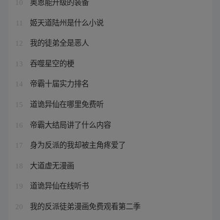
奥恩能升级的装备
10
姬天道陆州是什么小说
11
我的徒弟全是恶人
12
吞噬星空的梗
13
帝霸十届实力排名
14
道诡异仙在哪里免费听
15
帝霸大结局讲了什么内容
16
身为反派的我却被主角疼爱了
17
大道虚无漫画
18
道诡异仙在线听书
19
我的反派徒弟漫画免费观看第二季
20