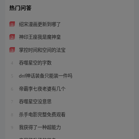
热门问答
绍宋漫画更新到哪了
1
神印王座我是魔神皇
2
掌控时间和空间的法宝
3
吞噬星空的字数
4
dnf神话装备只能装一件吗
5
帝霸李七夜老婆有几个
6
吞噬星空没意思
7
杀手电影完整免费观看
8
我获得了一种超能力
9