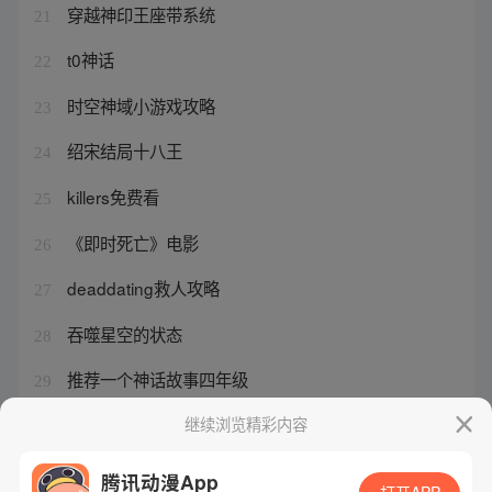
穿越神印王座带系统
21
t0神话
22
时空神域小游戏攻略
23
绍宋结局十八王
24
killers免费看
25
《即时死亡》电影
26
deaddating救人攻略
27
吞噬星空的状态
28
推荐一个神话故事四年级
29
我的徒弟都是大反派有没有女主角
继续浏览精彩内容
30
腾讯动漫App