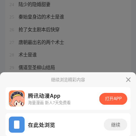
陆少的隐婚甜妻
24
秦始皇身边的术士是谁
25
抢了女主剧本后快穿
26
唐朝最出名的两个术士
27
术士是谁
28
儒道至圣柳山结局
29
说一个人有光环的意思
继续浏览精彩内容
30
腾讯动漫App
打开APP
海量漫画 新人7天免费看
腾讯漫画
起点读书
QQ阅读
网站备案/许可证号：粤B2-20090059-5
在此处浏览
继续
Copyright©1998 - 2026 Tencent. All Rights Reserved