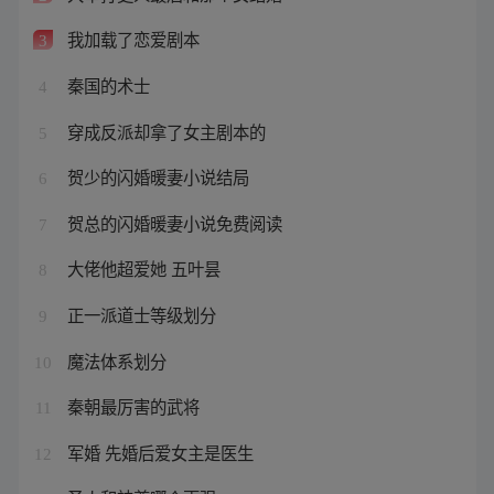
我加载了恋爱剧本
3
秦国的术士
4
穿成反派却拿了女主剧本的
5
贺少的闪婚暖妻小说结局
6
贺总的闪婚暖妻小说免费阅读
7
大佬他超爱她 五叶昙
8
正一派道士等级划分
9
魔法体系划分
10
秦朝最厉害的武将
11
军婚 先婚后爱女主是医生
12