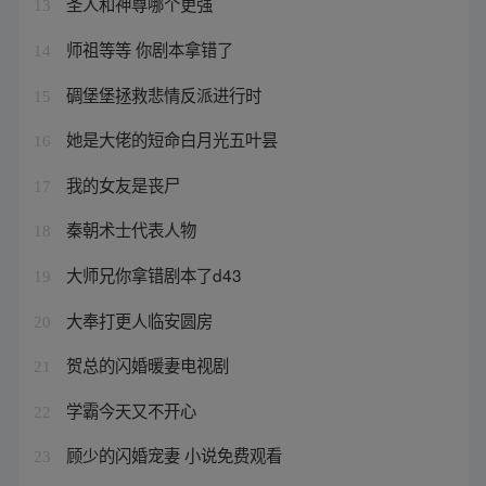
圣人和神尊哪个更强
13
师祖等等 你剧本拿错了
14
碉堡堡拯救悲情反派进行时
15
她是大佬的短命白月光五叶昙
16
我的女友是丧尸
17
秦朝术士代表人物
18
大师兄你拿错剧本了d43
19
大奉打更人临安圆房
20
贺总的闪婚暖妻电视剧
21
学霸今天又不开心
22
顾少的闪婚宠妻 小说免费观看
23