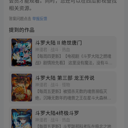
会员才能观看。同时，您还可以在西瓜影视查找
相关资源。
答案问题点击
举报反馈
提到的作品
斗罗大陆 II 绝世唐门
神漫君 · 战斗 · 热血
【每周四更新】【电视剧《斗罗大陆之燃魂
战》剧情抢先看】 这里没有魔法，没有斗
气，没有武术，却有武魂。 唐门创立万年之
后的斗罗大陆上，唐门式微，一代天骄霍雨
斗罗大陆 第三部 龙王传说
浩横空出世，一切的神奇都将一一展现。 唐
神漫君 · 战斗 · 怪物
门暗器能否重振雄风，唐门能否重现辉煌，
【每周五更新】被猎杀无数的魂兽濒临灭
一切尽绝世唐门！
绝，沉睡无数年的魂兽之王在星斗大森林最
后的净土苏醒，复仇之战暗云密布。当“废武
魂”遇上执着而顽强的少年唐舞麟，万众瞩目
斗罗大陆4终极斗罗
的武魂传奇将再次被书写。我们不期待奇
神漫君 · 战斗 · 热血
迹，但要给奇迹一个机会。
【每周五更新】斗罗联邦科考队在极北之地