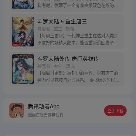
科考时，发现了一个有着金银双色花纹的
蛋。他们探查后发现里面居然有生命迹象，
于是赶忙将其带回研究所进行孵化。蛋孵化
斗罗大陆 5 重生唐三
出来了，可孵出来的是一个婴儿，一个和人
神漫君 · 重生 · 妖怪
类一模一样的孩子；与此同时，联邦研究所
【每周三更新】一代神王重生在这对人类并
正在解冻一名银色长发女子，而一名蓝发青
不友好的妖精大陆中，能否重新追回妻子。
年则在海滨被人发现
千奇百怪的妖神变又会带给他怎样的重生之
路？尽在一代神王至情追妻之旅，斗罗大陆
斗罗大陆外传 唐门英雄传
第五部，重生唐三!
神漫君 · 重生 · 热血
【隔周日更新】被封印的神界，只有唐三的
神力可以直接与外面联系。 要战败的时候，
从遥远的斗罗大陆…神界，瞬间翻盘！ 众神
之战，谁与争锋？ 当主角光环碰到一起，谁
能更胜一筹？这是属于唐门的一场众神之
腾讯动漫App
战！
立即下载
海量正版漫画畅快看