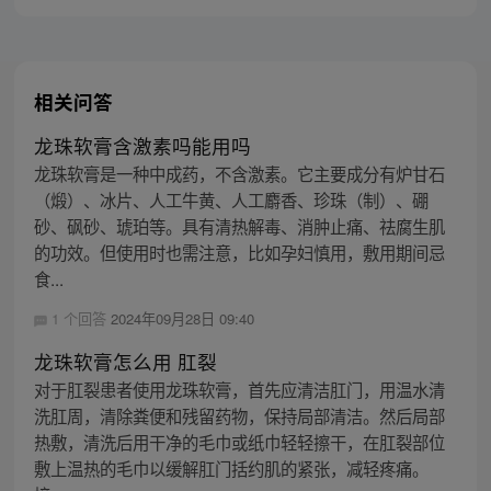
相关问答
龙珠软膏含激素吗能用吗
龙珠软膏是一种中成药，不含激素。它主要成分有炉甘石
（煅）、冰片、人工牛黄、人工麝香、珍珠（制）、硼
砂、砜砂、琥珀等。具有清热解毒、消肿止痛、祛腐生肌
的功效。但使用时也需注意，比如孕妇慎用，敷用期间忌
食...
1 个回答
2024年09月28日 09:40
龙珠软膏怎么用 肛裂
对于肛裂患者使用龙珠软膏，首先应清洁肛门，用温水清
洗肛周，清除粪便和残留药物，保持局部清洁。然后局部
热敷，清洗后用干净的毛巾或纸巾轻轻擦干，在肛裂部位
敷上温热的毛巾以缓解肛门括约肌的紧张，减轻疼痛。