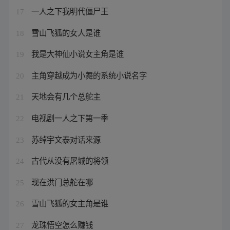
一人之下我明代僵尸王
17
雪山飞狐的女人是谁
18
我是大神仙小说女主角是谁
19
主角穿越成为小舞的系统小说名字
20
天地会有几个总舵主
21
电视剧一人之下第一季
22
苏绰宇文泰对话来源
23
古代从没有屠城的将领
24
现在洪门总舵在哪
25
雪山飞狐的女主角是谁
26
龙珠悟空怎么赚钱
27