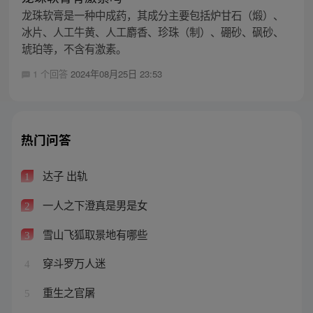
龙珠软膏是一种中成药，其成分主要包括炉甘石（煅）、
冰片、人工牛黄、人工麝香、珍珠（制）、硼砂、砜砂、
琥珀等，不含有激素。
1 个回答
2024年08月25日 23:53
热门问答
达子 出轨
1
一人之下澄真是男是女
2
雪山飞狐取景地有哪些
3
穿斗罗万人迷
4
重生之官屠
5