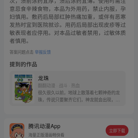
次，溃前涂药宜厚，溃后涂药宜薄。使用时需注
意忌食辛辣食物，本品为外用药，禁止内服，孕
妇慎用。敷药后局部红肿热痛加重，或伴有恶寒
发热时宜到医院就诊。用药后局部出现皮疹等过
敏表现者应停用。对本品过敏者禁用，过敏体质
者慎用。
答案问题点击
举报反馈
提到的作品
龙珠
翻翻动漫 · 战斗 · 热血
很久很久以前，地球上散落着七颗神奇的龙
珠，传说只要聚齐它们，神龙就会出现，并
可以为人实现一个愿望。为了寻找龙珠，布
尔玛和孙悟空踏上了奇妙的寻珠之旅……
腾讯动漫App
立即下载
海量正版漫画畅快看