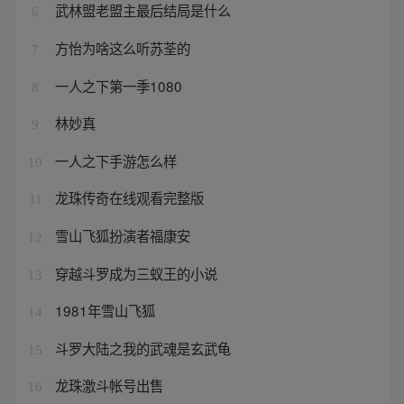
武林盟老盟主最后结局是什么
6
方怡为啥这么听苏荃的
7
一人之下第一季1080
8
林妙真
9
一人之下手游怎么样
10
龙珠传奇在线观看完整版
11
雪山飞狐扮演者福康安
12
穿越斗罗成为三蚁王的小说
13
1981年雪山飞狐
14
斗罗大陆之我的武魂是玄武龟
15
龙珠激斗帐号出售
16