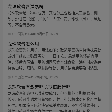
龙珠软膏含激素吗
龙珠软膏是一种中成药，其成分主要包括人工麝香、硼
砂、炉甘石（煅）、冰片、人工牛黄、珍珠（制）、琥珀
等，不含有激素。
1 个回答
2024年09月21日 07:59
龙珠软膏怎么用
龙珠软膏为外用药，用法如下：取适量膏药直接涂抹患处
或摊于纱布上贴敷患处，一日 1 次。患处用药溃前宜厚
涂，溃后宜薄涂。用药期间忌食辛辣食物，涂药时应避免
接触口腔、眼睛、鼻粘膜等处，用药结束后要及时清洗...
1 个回答
2024年09月16日 23:05
龙珠软膏有激素吗长期擦脸行吗
龙珠软膏组方中无激素类成分，但不推荐长期擦脸使用。
长期用药可能诱发肝肾损伤，并且引起机体对药物产生抗
药性。如果病人已经痊愈或基本康复，不推荐继续使用，
继续用药可能损害身体健康，最好遵医嘱使用药物。