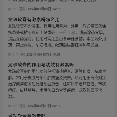
1 个回答
2024年09月08日 14:11
龙珠软膏有激素吗怎么用
龙珠软膏不含激素。其用法用量为：外用。取适量膏药涂
抹患处或摊于纱布上贴患处，一日 1 次，溃前涂药宜厚，
溃后涂药宜薄。使用时需注意忌食辛辣食物，本品为外用
药，禁止内服，孕妇慎用。敷药后局部红肿热痛加重...
1 个回答
2024年09月07日 10:58
龙珠软膏的作用与功效有激素吗
龙珠软膏的作用与功效包括清热解毒、消肿止痛、祛腐生
肌。常用于皮肤局部红肿热痛及烫伤，也可用于痔疮对症
治疗或痔疮术后促进创面愈合，还可用于治疗痤疮、带状
疱疹、皮肤脓肿、术后伤口愈合等疾病。龙珠软膏不含
激...
1 个回答
2024年08月27日 06:15
龙珠软膏有激素吗