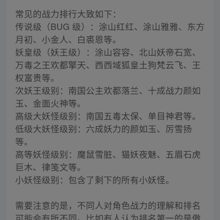
常见的战力排行大致如下：
传说级（BUG 级）：涂山红红、涂山雅雅、东方
月初、小金人、白裘恩等。
妖皇级（妖王级）：涂山容容、北山妖帝石宽、
万毒之王欢都擎天、西西域狐皇土狗梵云飞、王
权富贵等。
次妖王级别：南国公主欢都落兰、十成战力颜如
玉、金面火神等。
高级大妖怪级别：南国五毒太保、单目神君等。
低级大妖怪级别：六成妖力的颜如玉、厉雪扬
等。
高等妖怪级别：魔鼠雪脏、猫妖夜魅、五眉石虎
巨木、律笺文等。
小妖怪级别：包含了剩下的所有小妖怪。
需要注意的是，不同人对角色战力的理解和排名
可能会有所不同。比如有人认为排名第一的是傲