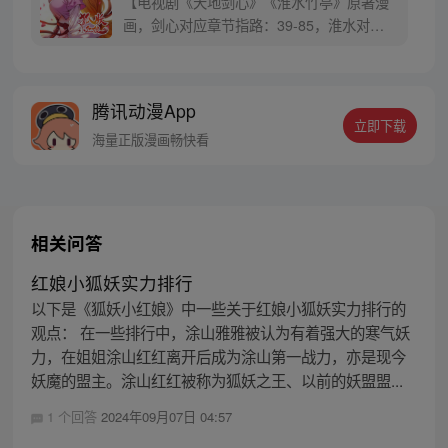
【电视剧《天地剑心》《淮水竹亭》原著漫
画，剑心对应章节指路：39-85，淮水对应
章节指路272-301】 迷糊萝莉小狐妖，正太
道士没节操。自古人妖生死恋，千载孽缘一
线牵。（每周周四更新。）
腾讯动漫App
立即下载
海量正版漫画畅快看
相关问答
红娘小狐妖实力排行
以下是《狐妖小红娘》中一些关于红娘小狐妖实力排行的
观点： 在一些排行中，涂山雅雅被认为有着强大的寒气妖
力，在姐姐涂山红红离开后成为涂山第一战力，亦是现今
妖魔的盟主。涂山红红被称为狐妖之王、以前的妖盟盟...
1 个回答
2024年09月07日 04:57