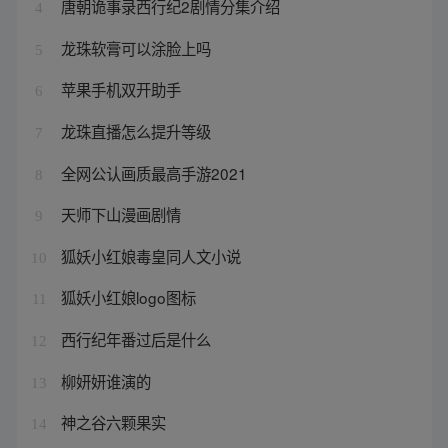
唐朝诡事录西行纪2剧情分集介绍
4
龙珠软膏可以涂脸上吗
5
苹果手机双开助手
6
龙珠直播怎么提升等级
7
全网公认画质最高手游2021
8
天师下山漫画剧情
9
狐妖小红娘毒皇同人文小说
10
狐妖小红娘logo图标
11
西行纪年番过后是什么
12
柳妍妍谁演的
13
神之谷六颗果实
14