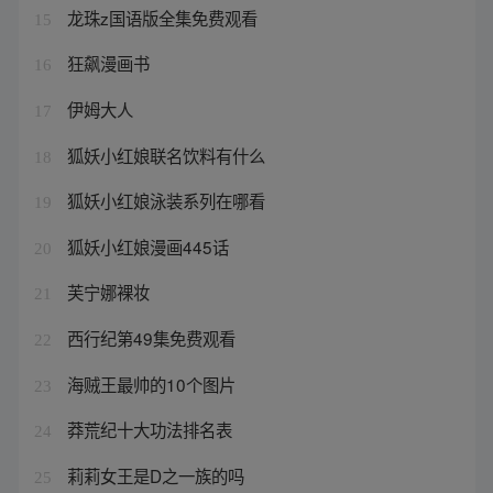
龙珠z国语版全集免费观看
15
狂飙漫画书
16
伊姆大人
17
狐妖小红娘联名饮料有什么
18
狐妖小红娘泳装系列在哪看
19
狐妖小红娘漫画445话
20
芙宁娜裸妆
21
西行纪第49集免费观看
22
海贼王最帅的10个图片
23
莽荒纪十大功法排名表
24
莉莉女王是D之一族的吗
25