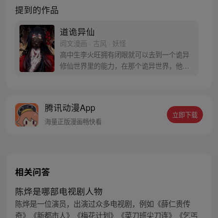
提到的作品
道诡异仙
阅文漫画 · 古风 · 妖怪
高中生李火旺拥有闭眼就可以去到一个诡异
修仙世界里的能力，在那个诡异世界，他被
称作“师傅”的人抓去当了一个随时会被炼制
成丹药的药人。而现实世界的李火旺是个住
在精神病院已经没法上学的精神病。医生告
腾讯动漫App
诉他，诡异修仙世界不过是他的幻觉。现在
立即下载
真真假假，假假真真，李火旺崩溃的哭喊
海量正版漫画畅快看
着：“妈，我真的分不清啊！”
相关问答
陈烨是哪部电视剧人物
陈烨是一位演员，出演过众多电视剧，例如《薛仁贵传
奇》《新都市人》《梅花计划》《菜刀班尖刀连》《乞丐