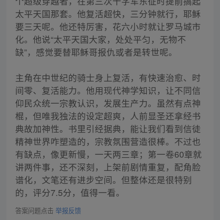
个超级穿越者，在第三次十字军东征时提前搞起
太平天国那套。他复活超快，三分钟就行，耶稣
要三天呢。他还特厉害，花六小时就让罗马城市
化。他说“太平天国大家，处处平匀，无物不
缺”，感觉要替耶稣哥报仇或者是转世呢。
主角在中世纪的骑士身上复活，有快速治愈、时
间零、复活能力。他用现代神学知识，让不同信
仰民众统一宗教认识，发展生产力。虽然有点神
棍，但唯我独法的设定超爽，人前显圣还拿经书
典故加神性。书里引经据典，能让我们看到信徒
精神世界咋塑造的，宗教氛围营造很棒。不过也
有缺点，像更新慢，一天两三章；第一卷60章就
讲两件事，还不深刻，上架前剧情重复，配角脸
谱化，文笔还有进步空间。但整体还是很特别
的，评分7.5分，值得一看。
答案问题点击
举报反馈