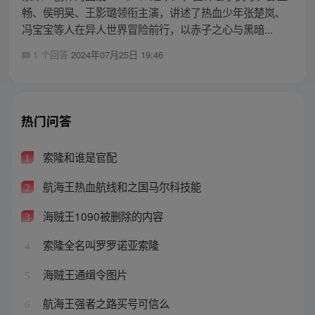
畅、侯明昊、王影璐领衔主演，讲述了热血少年张楚岚、
冯宝宝等人在异人世界冒险前行，以赤子之心与黑暗...
1 个回答
2024年07月25日 19:46
热门问答
索隆和谁是官配
1
航海王热血航线和之国马尔科技能
2
海贼王1090被删除的内容
3
索隆全名叫罗罗诺亚索隆
4
海贼王通缉令图片
5
航海王强者之路买号可信么
6