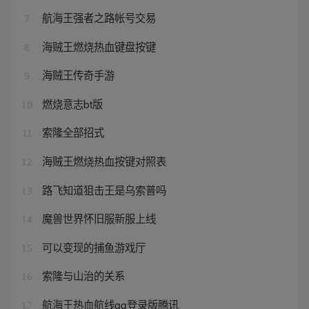
航海王强者之路帐号交易
7
海贼王燃烧热血键盘按键
8
海贼王传奇手游
9
燃烧意志bt版
10
索隆全部招式
11
海贼王燃烧热血按键对照表
12
路飞知道狙击王是乌索普吗
13
魔兽世界怀旧服新服上线
14
可以变现的捕鱼游戏厅
15
索隆与山治的关系
16
航海王热血航线qq登录版腾讯
17