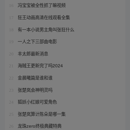
冯宝宝被全性抓了嘛视频
16
狂王动画高清在线观看全集
17
有一本小说男主角叫张狂什么
18
一人之下三部曲电影
19
丰太郎最新消息
20
海贼王更新完了吗2024
21
金晨曦篇是谁和谁
22
张楚岚会神明灵吗
23
狐妖小红娘可爱角色
24
张楚岚算计陈朵是哪一集
25
龙珠zero终极典藏特典
26