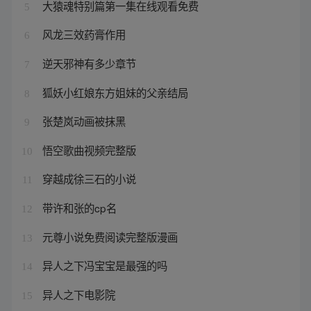
大猿魂特别篇第一集在线观看免费
5
风龙三效药膏作用
6
逆天邪神有多少章节
7
狐妖小红娘东方姐妹的父亲结局
8
张楚岚动画被抹黑
9
悟空歌曲视频完整版
10
穿越成徐三石的小说
11
带许和张的cp名
12
元尊小说免费阅读完整版漫画
13
异人之下冯宝宝是最强的吗
14
异人之下电影院
15