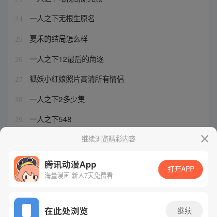
一人之下无根生原名
24
夏禾的结局怎么样
25
一人之下12最后的角逐
26
狐妖小红娘照片高清所有情侣
27
一人之下2多少集
28
一人之下548
29
一人之下第一季插曲
继续浏览精彩内容
30
腾讯动漫App
打开APP
海量漫画 新人7天免费看
腾讯漫画
起点读书
QQ阅读
网站备案/许可证号：粤B2-20090059-5
在此处浏览
继续