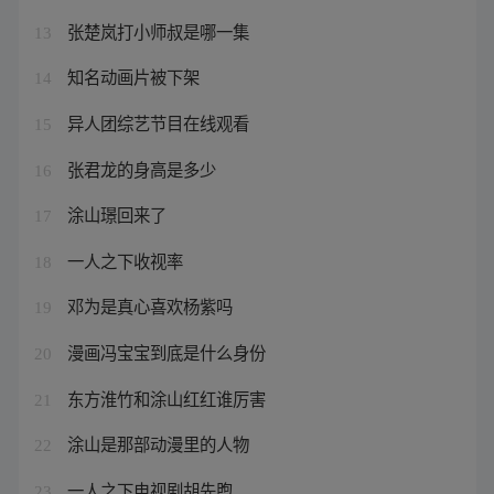
张楚岚打小师叔是哪一集
13
知名动画片被下架
14
异人团综艺节目在线观看
15
张君龙的身高是多少
16
涂山璟回来了
17
一人之下收视率
18
邓为是真心喜欢杨紫吗
19
漫画冯宝宝到底是什么身份
20
东方淮竹和涂山红红谁厉害
21
涂山是那部动漫里的人物
22
一人之下电视剧胡先煦
23