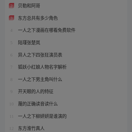
贝勒和阿哥
2
东方总共有多少角色
3
一人之下漫画在哪看免费软件
4
陆瑾张楚岚
5
异人之下四张狂演员表
6
狐妖小红娘人物名字解析
7
一人之下男主角叫什么
8
开天眼的人的特征
9
蔑的正确读音读什么
10
一人之下柳妍妍是谁演的
11
东方淮竹真人
12