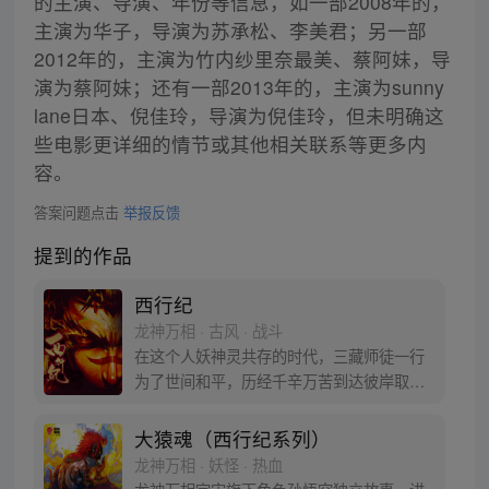
的主演、导演、年份等信息，如一部2008年的，
主演为华子，导演为苏承松、李美君；另一部
2012年的，主演为竹内纱里奈最美、蔡阿妹，导
演为蔡阿妹；还有一部2013年的，主演为sunny
lane日本、倪佳玲，导演为倪佳玲，但未明确这
些电影更详细的情节或其他相关联系等更多内
容。
答案问题点击
举报反馈
提到的作品
西行纪
龙神万相 · 古风 · 战斗
在这个人妖神灵共存的时代，三藏师徒一行
为了世间和平，历经千辛万苦到达彼岸取
得“永恒之火”拯救苍生，可世间并没有因此
变得美好….随着阴谋慢慢揭露，暗魂四起,
大猿魂（西行纪系列）
为了让“永恒之火”重新归位，小狼妖白狼不
龙神万相 · 妖怪 · 热血
辞万难，找到唐三藏大法师，和他一起重新