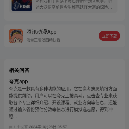
龙神万相宇宙旗下角色孙悟空独立故事，讲
寻回徒弟们，组成全新“西行小队”，再度踏
述大妖悟空前世今生称霸妖怪大道的惊险历
上西行之旅……
程。 妖怪大道有自己的生存之道，某日，一
位猴妖因人类的祈愿从天而降，以鬼魈之名
响彻妖界，却因堕入暗魂无法再守护重要之
腾讯动漫App
人…六十年后，他再次破石而出，背负着守
立即下载
护族人的希望和信念打败了妖怪大道的霸
海量正版漫画畅快看
主，成为猴群之王，但故事仍在继续…
相关问答
夸克app
夸克是一款具有多种功能的应用。它在高考志愿填报方面
能提供帮助，用户可以在夸克上搜高考，点击查专业来获
取各个专业详细介绍、开设课程、就业方向等信息，还能
通过输入省份预估分数等信息进行模拟选志愿，得到冲
稳...
1 个回答
2024年10月28日 05:57