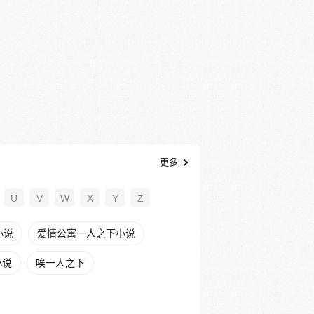
更多
U
V
W
X
Y
Z
小说
爱情公寓一人之下小说
小说
唉一人之下