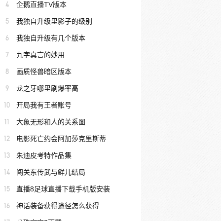
4
企鹅直播TV版本
5
我独自升级里影子的级别
6
我独自升级有几个版本
7
九字真言的妙用
8
画质怪兽暗区版本
9
龙之牙哪里刷爆率高
10
开局我有王者账号
11
大象无形和人的关系图
12
电影死亡约会阿加莎克里斯蒂
13
朱迪皮考特作品集
14
闯关东传武与鲜儿结局
15
直播8足球直播下载手机版安装
16
神话装备获得途径怎么获得