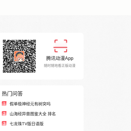
腾讯动漫App
随时随地看正版动漫
热门问答
1
假单极神经元有树突吗
2
山海经异兽图鉴大全 排名
3
七龙珠TV版日语版