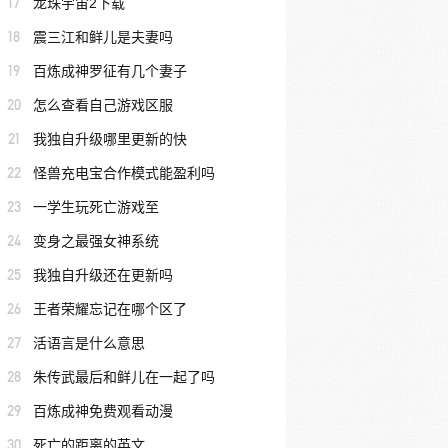
17
龙珠宇宙2下载
18
震三江和鲜儿是夫妻吗
19
百炼成神罗征有几个妻子
20
怎么查看自己游戏区服
21
我独自升级哪里更新的快
22
怪兽充电宝合作模式能盈利吗
23
一学生玩死亡游戏至
24
变身之最强女神系统
25
我独自升级还在更新吗
26
王者荣耀忘记在哪个区了
27
活语言是什么意思
28
朱传武最后和鲜儿在一起了吗
29
百炼成神免费观看动漫
30
死亡的距离的英文