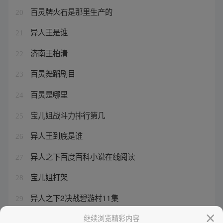
百灵牌火石是那里生产的
20
异人王是谁
21
济南王柏清
22
百灵舞蹈剧目
23
百灵是哪里
24
宝儿姐战斗力排行第几
25
异人王到底是谁
26
异人之下百度百科小说在线阅读
27
宝儿姐打架
28
异人之下2决战碧游村11集
29
火百灵音箱app下载不了怎么办
继续浏览精彩内容
30