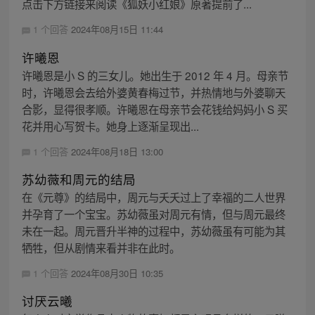
点击下方链接来阅读《狐妖小红娘》原著提前了...
1 个回答
2024年08月15日 11:44
许曦恩
许曦恩是小 S 的三女儿。她出生于 2012 年 4 月。母亲节
时，许曦恩会去给外婆黄春梅过节，并热情地与外婆聊天
合影，显得很孝顺。许曦恩在母亲节会花钱给妈妈小 S 买
花并用心写贺卡。她身上逐渐呈现出...
1 个回答
2024年08月18日 13:00
苏幼薇和周元的结局
在《元尊》的结局中，周元与夭夭过上了幸福的二人世界
并孕育了一个宝宝。苏幼薇虽对周元有情，但与周元最终
未在一起。周元晋升半神的过程中，苏幼薇虽有可能为其
牺牲，但从剧情来看并非在此时。
1 个回答
2024年08月30日 10:35
讨厌云曦