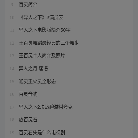
百灵简介
9
《异人之下》2演员表
10
异人之下电影版简介50字
11
王百灵舞蹈最经典的三个舞步
12
王百灵个人简介及照片
13
异人之月 落语
14
通灵王火灵全形态
15
百灵音响
16
异人之下2决战碧游村夸克
17
放百灵石
18
百灵石头是什么电视剧
19