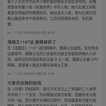
每个人对文学作品中人物的喜好都是主观且多样的。云曦
是辰东所著小说《完美世界》中的人物，她与石昊之间有
着复杂而曲折的情感经历。她出身天人族，曾与石昊在百
断山脉因争夺不老泉相识，之后历经诸多波折，在石昊
遭...
1 个回答
2024年09月18日 09:50
海贼王1107话 薇薇被抓了
在《海贼王》1107 话的剧情中，薇薇公主被抓。在世界会
议篇章中，薇薇公主的父亲寇布拉被五老星和伊姆大人杀
死，寇布拉的先祖莉莉女王是 D 之一族。薇薇公主被 CP0
绑架，虽曾被人救走并藏在新闻大王摩...
1 个回答
2024年10月01日 10:27
元尊苏幼薇的结局
在《元尊》的结局中，周元与夭夭过上了幸福的二人世界
并孕育了一个宝宝，苏幼薇虽对周元有情，但最终未与周
元在一起。周元晋升半神的过程中，苏幼薇虽有可能为其
牺牲，但从剧情来看并非在此时。此外，在结局时苏幼