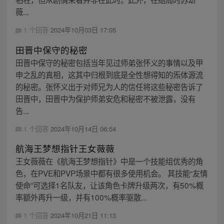
薇...
1 个回答
2024年10月03日 17:05
田晋中保守的秘密
田晋中保守的秘密包括当年见过师弟张怀义的事情以及甲
申之乱的真相，这其中归根到底是全性想得知的炁体源流
的秘密。张怀义出于对师兄为人的信任将这些秘密告诉了
田晋中，田晋中为保护师弟安危和秘密不被泄露，没有
告...
1 个回答
2024年10月14日 06:54
航海王梦想指针王女薇薇
王女薇薇在《航海王梦想指针》中是一个技能组优秀的角
色，在PVE和PVP场景中都有很多使用机会。 其技能“友情
使命”可选择1名队友，让该角色卡牌升级两次，有50%概
率额外再升一级，并有100%概率驱散...
1 个回答
2024年10月21日 11:13