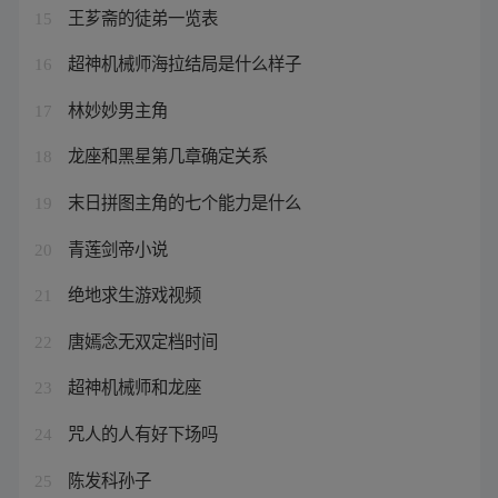
王芗斋的徒弟一览表
15
超神机械师海拉结局是什么样子
16
林妙妙男主角
17
龙座和黑星第几章确定关系
18
末日拼图主角的七个能力是什么
19
青莲剑帝小说
20
绝地求生游戏视频
21
唐嫣念无双定档时间
22
超神机械师和龙座
23
咒人的人有好下场吗
24
陈发科孙子
25