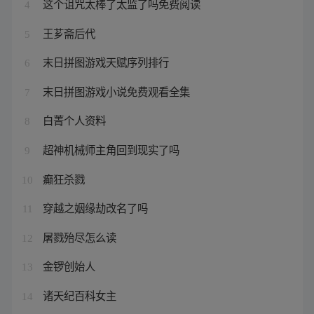
这个诅咒太棒了太监了吗免费阅读
4
王芗斋后代
5
末日拼图游戏天赋序列排行
6
末日拼图游戏小说免费观看全集
7
白菁个人资料
8
超神机械师主角回到现实了吗
9
癫狂杀戮
10
穿越之姻缘劫改名了吗
11
屠戮殆尽怎么读
12
金锣创始人
13
诸天纪百科女主
14