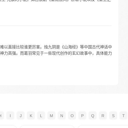
难以直接比较谁更厉害。烛九阴是《山海经》等中国古代神话中
神力高强。而葛羽常见于一些现代创作的玄幻故事中，具体能力
H
I
J
K
L
M
N
O
P
Q
R
S
T