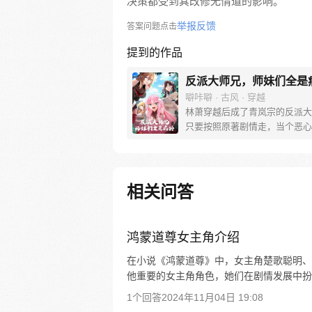
决策都受到其改修无情道的影响。
举报反馈
答案问题点击
提到的作品
反派大师兄，师妹们全是
噼咔噼 · 古风 · 穿越
林萧穿越后成了青岚宗的反派大
只要按照原著剧情走，当个恶心
派，便能成仙飞升！无奈之下，
事戏弄下四师妹，偷一手三师妹
物，往二师妹水里下点猛药，兢
履行反派职责。终于熬到男主叶
相关问答
师门这天！林萧兴奋不已，准备
主，按照剧情，他将会被几位师
住，被男主飞龙骑脸！没想到…
鸿蒙道尊女主角介绍
在小说《鸿蒙道尊》中，女主角楚歌聪明、
他重要的女主角角色，她们在剧情发展中扮
1个回答
2024年11月04日 19:08