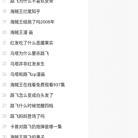
17
路飞为什么不喜欢女帝
18
海贼王烂尾知乎
19
海贼王结局了吗2008年
20
海贼王漫 画
21
红发吃了什么恶魔果实
22
乌塔为什么要杀路飞
23
乌塔并非红发亲生
24
乌塔和路飞cp漫画
25
海贼王在线看免费观看937集
26
路飞怎么变成白头发了
27
路飞什么时候觉醒四档
28
路飞妈妈登场了吗
29
卡普对路飞扔炮弹是哪一集
30
海贼王路飞的妻子