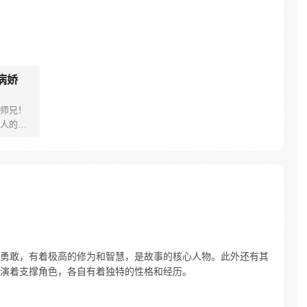
病娇
师兄！
人的反
只能没
的衣
兢业业
辰拜入
毒害男
妹抓
…
勇敢，有着极高的修为和智慧，是故事的核心人物。此外还有其
演着支撑角色，各自有着独特的性格和经历。