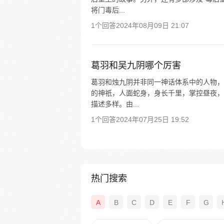
将门毒后...
1个回答
2024年08月09日 21:07
葛羽和吴九阴哪个厉害
葛羽和烛九阴并非同一神话体系中的人物，
的神祇，人面蛇身，身长千里，掌控昼夜，
描述多样。由...
1个回答
2024年07月25日 19:52
热门搜索
A
B
C
D
E
F
G