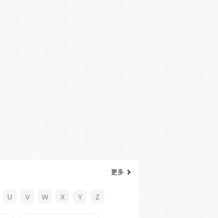
更多
U
V
W
X
Y
Z