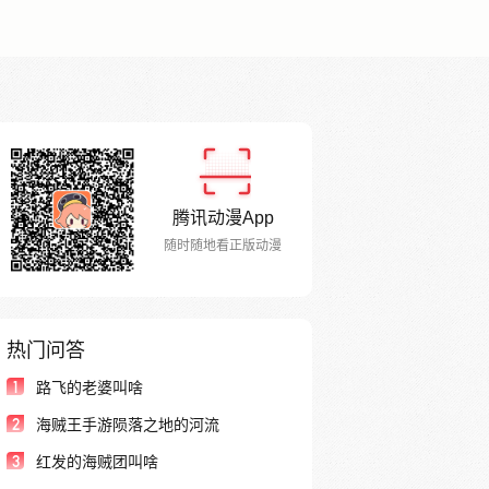
腾讯动漫App
随时随地看正版动漫
热门问答
1
路飞的老婆叫啥
2
海贼王手游陨落之地的河流
3
红发的海贼团叫啥