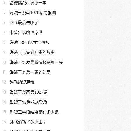
4
基德挑战红发哪一集
5
海贼王漫画1079话情报图
6
路飞最后去哪了
7
卡普告诉路飞身世
8
海贼王968话文字情报
9
海贼王几集到几集的故事
10
海贼王红发最新情报是哪一集
11
海贼王最后一集的结局
12
路飞缩短寿命
13
海贼王漫画第1027话
14
海贼王92卷花魁登场
15
海贼王每段结束是在多少集
16
路飞消耗了多少生命