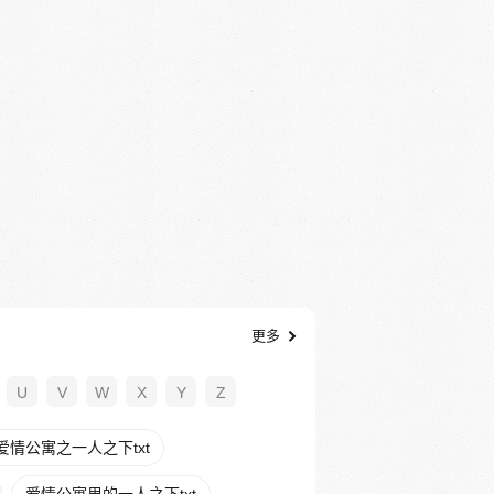
更多
U
V
W
X
Y
Z
爱情公寓之一人之下txt