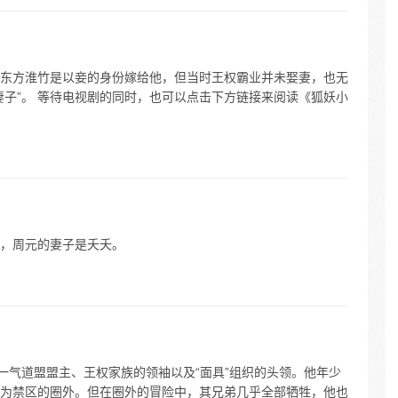
东方淮竹是以妾的身份嫁给他，但当时王权霸业并未娶妻，也无
妻子”。 等待电视剧的同时，也可以点击下方链接来阅读《狐妖小
，周元的妻子是夭夭。
一气道盟盟主、王权家族的领袖以及“面具”组织的头领。他年少
为禁区的圈外。但在圈外的冒险中，其兄弟几乎全部牺牲，他也