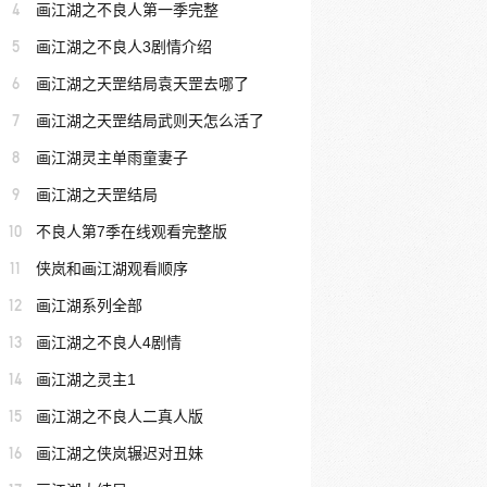
4
画江湖之不良人第一季完整
5
画江湖之不良人3剧情介绍
6
画江湖之天罡结局袁天罡去哪了
7
画江湖之天罡结局武则天怎么活了
8
画江湖灵主单雨童妻子
9
画江湖之天罡结局
10
不良人第7季在线观看完整版
11
侠岚和画江湖观看顺序
12
画江湖系列全部
13
画江湖之不良人4剧情
14
画江湖之灵主1
15
画江湖之不良人二真人版
16
画江湖之侠岚辗迟对丑妹