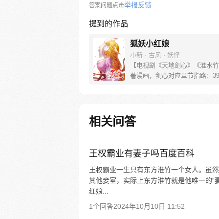
举报反馈
答案问题点击
提到的作品
狐妖小红娘
小新 · 古风 · 妖怪
【电视剧《天地剑心》《淮水竹
著漫画，剑心对应章节指路：39-
水对应章节指路272-301】 迷
妖，正太道士没节操。自古人妖
恋，千载孽缘一线牵。（每周周
新。）
相关问答
王权霸业有妻子吗百度百科
王权霸业一生只有东方淮竹一个女人。虽然
其他妾室，实际上东方淮竹就是他唯一的“
红娘...
1个回答
2024年10月10日 11:52