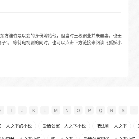
东方淮竹是以妾的身份嫁给他，但当时王权霸业并未娶妻，也无
妻子”。 等待电视剧的同时，也可以点击下方链接来阅读《狐妖小
H
I
J
K
L
M
N
O
P
Q
R
S
T
和一人之下的小说
爱情公寓一人之下小说
暗法则一人之下