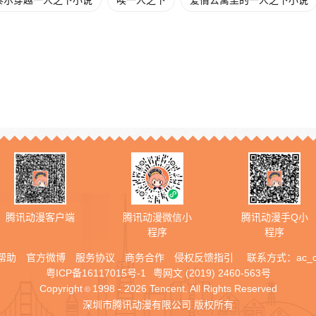
泰尔穿越一人之下小说
唉一人之下
爱情公寓里的一人之下小说
腾讯动漫客户端
腾讯动漫微信小
腾讯动漫手Q小
程序
程序
帮助
官方微博
服务协议
商务合作
侵权反馈指引
联系方式：
ac_
粤ICP备16117015号-1
粤网文 (2019) 2460-563号
Copyright
1998 - 2026 Tencent. All Rights Reserved
©
深圳市腾讯动漫有限公司 版权所有