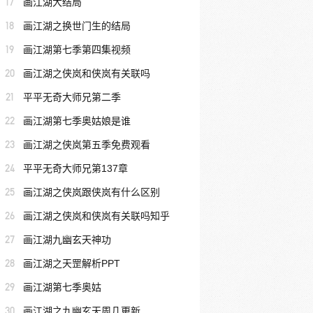
17
画江湖大结局
18
画江湖之换世门生的结局
19
画江湖第七季第四集视频
20
画江湖之侠岚和侠岚有关联吗
21
平平无奇大师兄第二季
22
画江湖第七季奥姑娘是谁
23
画江湖之侠岚第五季免费观看
24
平平无奇大师兄第137章
25
画江湖之侠岚跟侠岚有什么区别
26
画江湖之侠岚和侠岚有关联吗知乎
27
画江湖九幽玄天神功
28
画江湖之天罡解析PPT
29
画江湖第七季奥姑
30
画江湖之九幽玄天周几更新