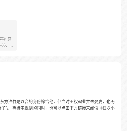
亭》原
85，淮
糊萝莉小狐
生死
四更
东方淮竹是以妾的身份嫁给他，但当时王权霸业并未娶妻，也无
妻子”。 等待电视剧的同时，也可以点击下方链接来阅读《狐妖小