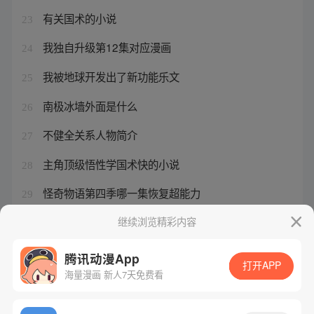
有关国术的小说
23
我独自升级第12集对应漫画
24
我被地球开发出了新功能乐文
25
南极冰墙外面是什么
26
不健全关系人物简介
27
主角顶级悟性学国术快的小说
28
怪奇物语第四季哪一集恢复超能力
29
8090手机游戏平台
继续浏览精彩内容
30
腾讯动漫App
打开APP
海量漫画 新人7天免费看
腾讯漫画
起点读书
QQ阅读