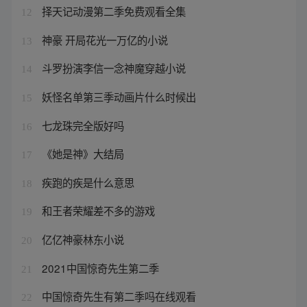
择天记动漫第二季免费观看全集
12
神豪 开局花光一万亿的小说
13
斗罗扮演李信一念神魔穿越小说
14
妖怪名单第三季动画片什么时候出
15
七龙珠完全版好吗
16
《她是神》大结局
17
疾跑的疾是什么意思
18
和王者荣耀差不多的游戏
19
亿亿神豪林东小说
20
2021中国惊奇先生第二季
21
中国惊奇先生有第二季吗在线观看
22