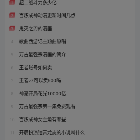
超二战斗力多少亿
1
百炼成神动漫更新时间几点
2
鬼灭之刃的漫画
3
歌曲西游记主题曲原唱
4
万古最强宗漫画的简介
5
王者账号如何卖
6
王者v7可以卖500吗
7
神豪开局花光10000亿
8
万古最强宗第一集免费观看
9
百炼成神女主角有哪些
10
开局扮演铠青龙志的小说叫什么
11