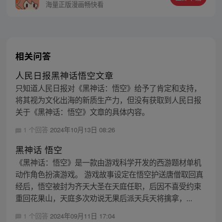
护族人的希望和信念打败了妖怪大道的霸
海量正版漫画畅快看
主，成为猴群之王，但故事仍在继续…
相关问答
人民日报黑神话悟空文章
只知道人民日报对《黑神话：悟空》给予了肯定和支持，
将其视为文化出海的新质生产力，但没有获取到人民日报
关于《黑神话：悟空》文章的具体内容。
1 个回答
2024年10月13日 08:26
黑神话 悟空
《黑神话：悟空》是一款由游戏科学开发的西游题材单机
动作角色扮演游戏。 游戏故事设定在悟空护送唐僧取回真
经后，悟空被封为齐天大圣在天庭任职，后因不喜受约束
重回花果山，天庭多次劝说无果后派天兵天将擒拿，...
1 个回答
2024年09月11日 17:04