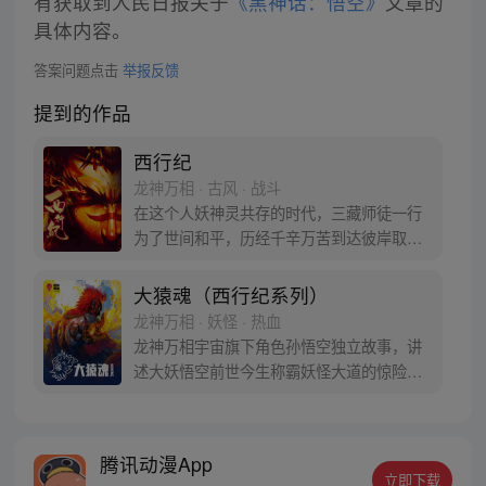
有获取到人民日报关于
《黑神话：悟空》
文章的
具体内容。
答案问题点击
举报反馈
提到的作品
西行纪
龙神万相 · 古风 · 战斗
在这个人妖神灵共存的时代，三藏师徒一行
为了世间和平，历经千辛万苦到达彼岸取
得“永恒之火”拯救苍生，可世间并没有因此
变得美好….随着阴谋慢慢揭露，暗魂四起,
大猿魂（西行纪系列）
为了让“永恒之火”重新归位，小狼妖白狼不
龙神万相 · 妖怪 · 热血
辞万难，找到唐三藏大法师，和他一起重新
龙神万相宇宙旗下角色孙悟空独立故事，讲
寻回徒弟们，组成全新“西行小队”，再度踏
述大妖悟空前世今生称霸妖怪大道的惊险历
上西行之旅……
程。 妖怪大道有自己的生存之道，某日，一
位猴妖因人类的祈愿从天而降，以鬼魈之名
响彻妖界，却因堕入暗魂无法再守护重要之
腾讯动漫App
人…六十年后，他再次破石而出，背负着守
立即下载