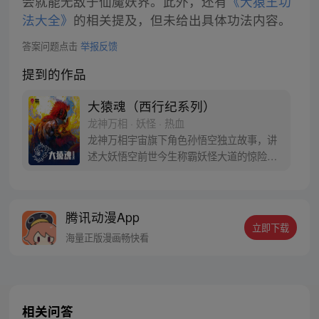
会就能无敌于仙魔妖界。此外，还有
《大猿王功
法大全》
的相关提及，但未给出具体功法内容。
答案问题点击
举报反馈
提到的作品
大猿魂（西行纪系列）
龙神万相 · 妖怪 · 热血
龙神万相宇宙旗下角色孙悟空独立故事，讲
述大妖悟空前世今生称霸妖怪大道的惊险历
程。 妖怪大道有自己的生存之道，某日，一
位猴妖因人类的祈愿从天而降，以鬼魈之名
响彻妖界，却因堕入暗魂无法再守护重要之
腾讯动漫App
人…六十年后，他再次破石而出，背负着守
立即下载
护族人的希望和信念打败了妖怪大道的霸
海量正版漫画畅快看
主，成为猴群之王，但故事仍在继续…
相关问答