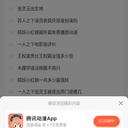
张灵玉出生地
22
异人之下演员表龚庆是谁扮演的
23
狐妖小红娘圈外篇免费播放动漫
24
一人之下电影版评价
25
王权富贵比王权霸业强多少倍
26
木蔑学道法杨雁不高兴
27
狐妖小红娘一共多少最强妖
28
一人之下张灵玉被逐出师门是哪几
29
西游战记3三界浩劫手机版
继续浏览精彩内容
30
腾讯动漫App
打开APP
海量漫画 新人7天免费看