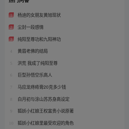
杨迪的女朋友黄旭现状
1
尘封一段感情
2
纯阳至尊功和九阳神功
3
黄眉老佛的结局
4
洪荒 我成了纯阳至尊
5
巨型孙悟空乐高人
6
马应龙痔疮膏20克多少钱
7
白月初与涂山苏苏身高设定
8
狐妖小红娘王权富贵小说原著
9
狐妖小红娘里最受欢迎的角色
10