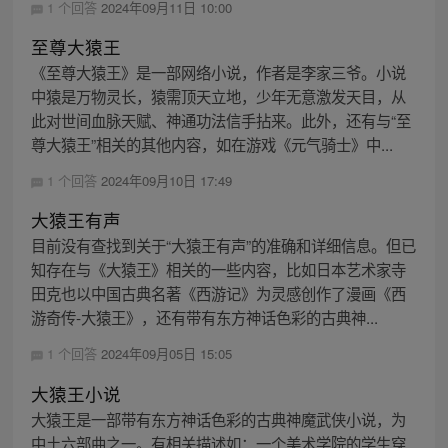
1 个回答
2024年09月11日 10:00
至尊大猿王
《至尊大猿王》是一部网络小说，作者是李家三爷。小说
中猿是万物灵长，猿需顶天立地，少年无意激发天目，从
此对世间血脉天赋、神通功法信手拈来。此外，还有与“至
尊大猿王”相关的其他内容，如在游戏《元气骑士》中...
1 个回答
2024年09月10日 17:49
大猿王有声
目前没有查找到关于“大猿王有声”的准确和详细信息。但已
知存在与《大猿王》相关的一些内容，比如日本艺术家寺
田克也以中国古典名著《西游记》为灵感创作了漫画《西
游奇传-大猿王》，还有带有东方神话色彩的古典神...
1 个回答
2024年09月05日 15:05
大猿王小说
大猿王是一部带有东方神话色彩的古典神魔武侠小说，为
中土六部曲之一。有相关描述如：一个美术学院的学生穿