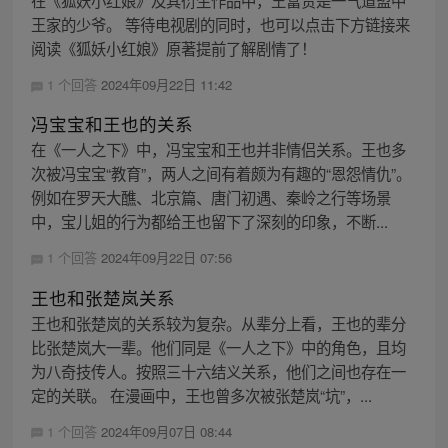
在《狐妖小红娘》及其衍生作品中，王富贵是一气道盟中
王家的少爷。 等待电视剧的同时，也可以点击下方链接来
阅读《狐妖小红娘》原著提前了解剧情了！
1 个回答
2024年09月22日 11:42
冯宝宝和王也的关系
在《一人之下》中，冯宝宝和王也并非情侣关系。王也多
次被冯宝宝“教育”，两人之间有着颇为有趣的“恩怨情仇”。
例如在罗天大醮、北京篇、唐门初遇、秦岭之行等场景
中，宝儿姐的行为都给王也留下了深刻的印象，不断...
1 个回答
2024年09月22日 07:56
王也和张楚岚关系
王也和张楚岚的关系较为复杂。从辈分上看，王也的辈分
比张楚岚大一辈。他们同是《一人之下》中的角色，且均
为八奇技传人。按照三十六结义关系，他们之间也存在一
定的关联。 在漫画中，王也曾多次被张楚岚“坑”，...
1 个回答
2024年09月07日 08:44