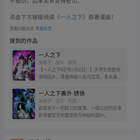
不相识，后来关系变得密切。
点击下方链接阅读
《一人之下》
原著漫画！
答案问题点击
举报反馈
提到的作品
一人之下
米橙子 · 战斗 · 搞笑
【一人之下6定档1月2日！】大学生张楚岚
清明回乡，遭遇神秘少女冯宝宝。素未谋面
的冯宝宝却对张楚岚异常熟悉，并将其带去
自己打工的快递公司。为了帮冯宝宝寻找她
一人之下番外·锈铁
的身世，也为了查清自己与爷爷身上的秘
米橙子 · 战斗 · 热血
密，张楚岚的生活被彻底颠覆，与冯宝宝一
这是关于一把妖刀的故事，一段尘封的往事
同踏上“异人”之旅。
即将被宝宝和楚岚掀开神秘的面纱。