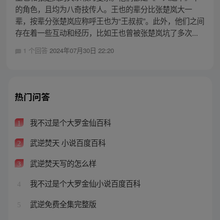
的角色，且均为八奇技传人。王也的辈分比张楚岚大一
辈，按辈分张楚岚应称呼王也为“王叔叔”。此外，他们之间
存在着一些互动和经历，比如王也曾被张楚岚坑了多次...
1 个回答
2024年07月30日 22:20
热门问答
我不过是个大罗金仙百科
1
武逆焚天 小说百度百科
2
武逆焚天写的怎么样
3
我不过是个大罗金仙小说百度百科
4
武逆免费全集完整版
5