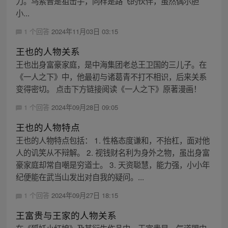
力。乌索普是狙击手，同样是路飞的伙伴，虽然偶尔胆
小...
1 个回答
2024年11月03日 03:15
王也的人物关系
王也出身富豪家庭，是中海集团老总王卫国的三儿子。在
《一人之下》中，他最初与诸葛青不打不相识，后来关系
变得密切。 点击下方链接阅读《一人之下》原著漫画！
1 个回答
2024年09月28日 09:05
王也的人物特点
王也的人物特点包括： 1. 性格态度谦和，不抬杠，面对他
人的讥笑从不辩解。 2. 视钱财名利为身外之物，虽出身富
豪家庭却常自嘲是穷道士。 3. 天资聪慧，能力强，小小年
纪便能在武当山发出对自我的疑问。...
1 个回答
2024年09月27日 18:15
王富贵与王家的人物关系