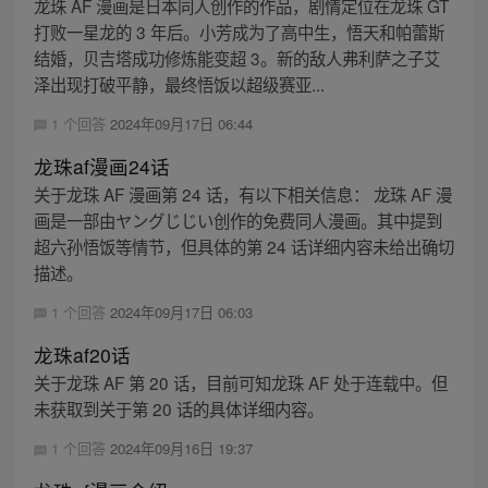
龙珠 AF 漫画是日本同人创作的作品，剧情定位在龙珠 GT
打败一星龙的 3 年后。小芳成为了高中生，悟天和帕蕾斯
结婚，贝吉塔成功修炼能变超 3。新的敌人弗利萨之子艾
泽出现打破平静，最终悟饭以超级赛亚...
1 个回答
2024年09月17日 06:44
龙珠af漫画24话
关于龙珠 AF 漫画第 24 话，有以下相关信息： 龙珠 AF 漫
画是一部由ヤングじじい创作的免费同人漫画。其中提到
超六孙悟饭等情节，但具体的第 24 话详细内容未给出确切
描述。
1 个回答
2024年09月17日 06:03
龙珠af20话
关于龙珠 AF 第 20 话，目前可知龙珠 AF 处于连载中。但
未获取到关于第 20 话的具体详细内容。
1 个回答
2024年09月16日 19:37