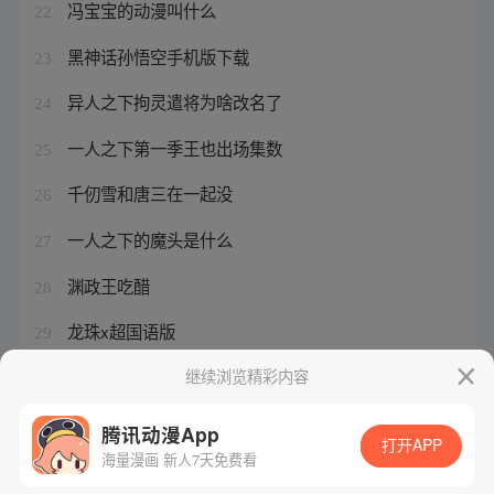
冯宝宝的动漫叫什么
22
黑神话孙悟空手机版下载
23
异人之下拘灵遣将为啥改名了
24
一人之下第一季王也出场集数
25
千仞雪和唐三在一起没
26
一人之下的魔头是什么
27
渊政王吃醋
28
龙珠x超国语版
29
龙珠直播赚钱吗
继续浏览精彩内容
30
腾讯动漫App
打开APP
海量漫画 新人7天免费看
腾讯漫画
起点读书
QQ阅读