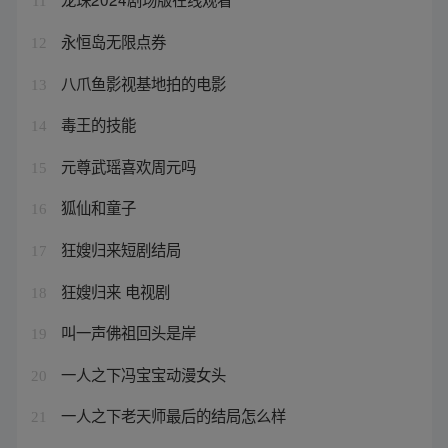
11
永恒岛无限点券
12
八爪鱼影视基地拍的电影
13
毒王的技能
14
元尊武瑶喜欢周元吗
15
狐仙和童子
16
狂嫂归来短剧结局
17
狂嫂归来 电视剧
18
叫一声佛祖回头是岸
19
一人之下冯宝宝动漫女头
20
一人之下老天师最后的结局怎么样
21