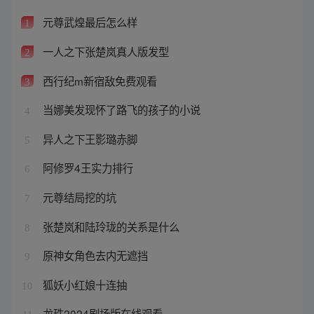
元尊武煌最后怎么样
1
一人之下张楚岚真人版发型
2
西行纪m新宿敌免费观看
3
当娜美发现怀了路飞的孩子的小说
4
异人之下王影璐赤脚
5
阿修罗4王实力排行
6
元尊结局挖的坑
7
张楚岚和陆玲珑的关系是什么
8
原神女角色去内无遮挡
9
狐妖小红娘十连抽
10
龙珠2024剧场版在线观看