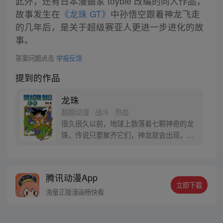
此外，还有日本漫画家 toyble 改编的同人作品，
故事发生在
《龙珠 GT》
中孙悟空跟着神龙飞走
的几年后，是关于超级赛亚人更进一步进化的故
事。
答案问题点击
举报反馈
提到的作品
龙珠
翻翻动漫 · 战斗 · 热血
很久很久以前，地球上散落着七颗神奇的龙
珠，传说只要聚齐它们，神龙就会出现，并
可以为人实现一个愿望。为了寻找龙珠，布
尔玛和孙悟空踏上了奇妙的寻珠之旅……
腾讯动漫App
立即下载
海量正版漫画畅快看