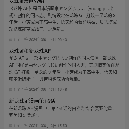
龙珠af漫画介绍
《龙珠 AF》是日本漫画家ヤングじじい（young jijii /老
杨）创作的同人志。剧情设定在龙珠 GT 打败一星龙的 3
年后。小芳成为了高中生，悟天和帕蕾斯结婚，贝吉塔成
功修炼能变成超三。之后新...
1 个回答
2024年09月14日 06:40
龙珠af和新龙珠AF
龙珠 AF 是一部由ヤングじじい创作的同人漫画。新龙珠
AF 同样是由ヤングじじい创作的同人志，其剧情定位在龙
珠 GT 打败一星龙的 3 年后。小芳成为了高中生，悟天和
帕蕾斯结婚了，贝吉塔也成功修炼能...
1 个回答
2024年09月13日 16:48
新龙珠af漫画第16话
在新龙珠 AF 漫画中，第 16 话的内容为“结合赛亚能量，
完美超 5 登场”。
1 个回答
2024年09月13日 15:53