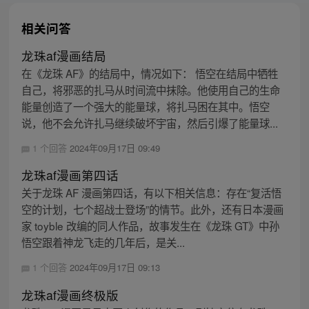
相关问答
龙珠af漫画结局
在《龙珠 AF》的结局中，情况如下： 悟空在结局中牺牲
自己，将邪恶的扎马从时间流中抹除。他使用自己的生命
能量创造了一个强大的能量球，将扎马困在其中。悟空
说，他不会允许扎马继续破坏宇宙，然后引爆了能量球...
1 个回答
2024年09月17日 09:49
龙珠af漫画第四话
关于龙珠 AF 漫画第四话，有以下相关信息：存在“复活悟
空的计划，七个超战士登场”的情节。此外，还有日本漫画
家 toyble 改编的同人作品，故事发生在《龙珠 GT》中孙
悟空跟着神龙飞走的几年后，是关...
1 个回答
2024年09月17日 09:13
龙珠af漫画终极版