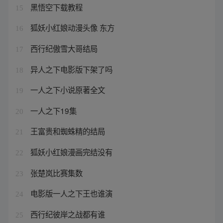
黑悟空下载教程
15
狐妖小红娘动漫头像 东方
16
西行纪傲雪大哥结局
17
异人之下电影版下架了吗
18
一人之下小说原著全文
19
一人之下19集
20
王富贵和蜘蛛精的结局
21
狐妖小红娘漫画完结没有
22
张楚岚比赛集数
23
电影版一人之下王也谁演
24
西行纪彼岸之战都有谁
25