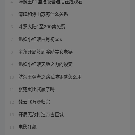
海贼王01国语版普通话在线观看
4
清瞳和涂山苏苏什么关系
5
斗罗大陆1至200集免费
6
狐妖小红娘白月初cos
7
主角开局签到奖励美女老婆
8
狐妖小红娘天地之力的设定
9
航海王强者之路武装钥匙怎么用
10
张楚岚比武赢了吗
11
梵云飞万沙归宗
12
开局无敌打造万古巨城
13
电影狂飙
14