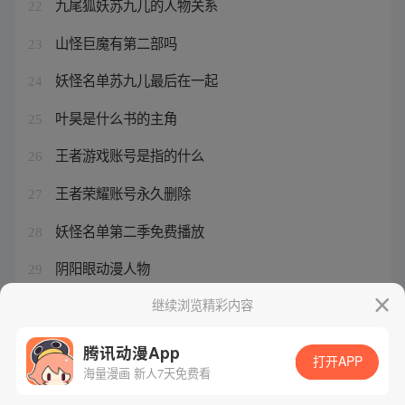
九尾狐妖苏九儿的人物关系
22
山怪巨魔有第二部吗
23
妖怪名单苏九儿最后在一起
24
叶昊是什么书的主角
25
王者游戏账号是指的什么
26
王者荣耀账号永久删除
27
妖怪名单第二季免费播放
28
阴阳眼动漫人物
29
妖怪名单第二季三元篇在线观看
继续浏览精彩内容
30
腾讯动漫App
打开APP
海量漫画 新人7天免费看
腾讯漫画
起点读书
QQ阅读