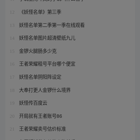
《妖怪名单》第三季
12
妖怪名单第二季第一季在线观看
13
妖怪名单图片超清壁纸九儿
14
金锣火腿肠多少克
15
王者荣耀租号平台哪个便宜
16
妖怪名单阴阳阵设定
17
大奉打更人金锣什么境界
18
妖怪传百度云
19
开局就有王者账号86
20
王者荣耀卖号估价标准
21