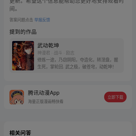
更新。希望这个信息能帮助您更好地安排观看时
间。
答案问题点击
举报反馈
提到的作品
武动乾坤
神漫君 · 战斗 · 励志
修炼一途，乃窃阴阳，夺造化，转涅盘，握
生死，掌轮回. 武之极，破苍穹，动乾坤！
腾讯动漫App
立即下载
海量正版漫画畅快看
相关问答