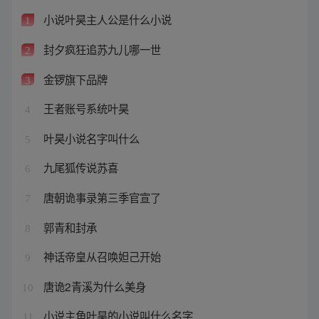
小说叶昊主人公是什么小说
1
封夕疯狂追苏九儿哪一世
2
金锣旗下品牌
3
王者账号系统叶昊
4
叶昊小说名字叫什么
5
九尾狐传说苏喜
6
唐朝诡事录第三季官宣了
7
郭青和封承
8
神话帝皇从召唤妲己开始
9
唐诡2青溪为什么美身
10
小说主角叶昊的小说叫什么名字
11