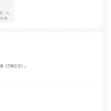
、四、六、
门小说
舞动；
的世界
崛
是《万相之王》。