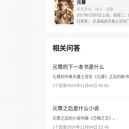
元尊
未天文化 · 战斗 · 逆袭
2017年12月5日上线，每周二
日更新。 此漫画由天蚕土豆热
《元尊》改编。少年执笔，龙蛇
劈开乱世，点亮苍穹。气掌乾坤
里，究竟是蟒雀吞龙，还是圣龙
起？！
相关问答
元尊的下一本书是什么
元尊的作者天蚕土豆在《元尊》之后的新书
1个回答
2024年11月05日 00:02
元尊之后是什么小说
元尊之后的小说叫做《万相之王》。
1个回答
2024年11月04日 22:46