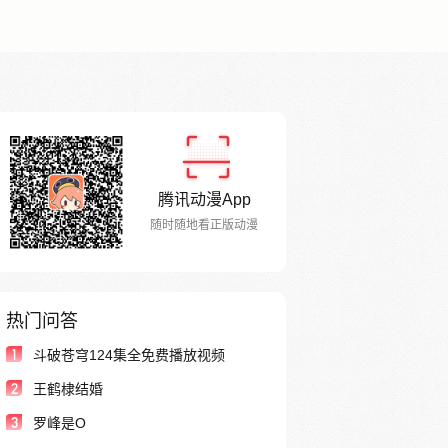
腾讯动漫App
随时随地看正版动漫
热门问答
1
斗破苍穹124集全免费播放视频
2
王鹤棣结婚
3
罗峰是O