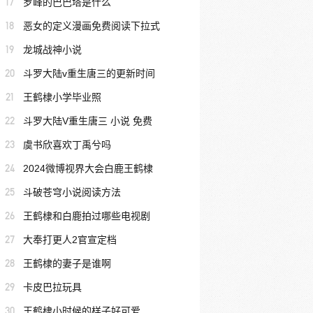
17
罗峰的巴巴塔是什么
18
恶女的定义漫画免费阅读下拉式
19
龙城战神小说
20
斗罗大陆v重生唐三的更新时间
21
王鹤棣小学毕业照
22
斗罗大陆V重生唐三 小说 免费
23
虞书欣喜欢丁禹兮吗
24
2024微博视界大会白鹿王鹤棣
25
斗破苍穹小说阅读方法
26
王鹤棣和白鹿拍过哪些电视剧
27
大奉打更人2官宣定档
28
王鹤棣的妻子是谁啊
29
卡皮巴拉玩具
30
王鹤棣小时候的样子好可爱