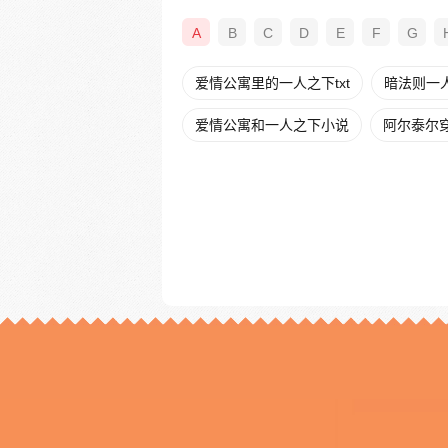
A
B
C
D
E
F
G
爱情公寓里的一人之下txt
暗法则一
爱情公寓和一人之下小说
阿尔泰尔