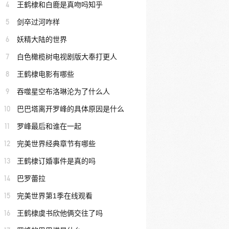
4
王鹤棣和白鹿是真吻吗知乎
5
剑卒过河咋样
6
妖精大陆的世界
7
白色橄榄树电视剧版大奉打更人
8
王鹤棣电影有哪些
9
吞噬星空布洛琳沦为了什么人
10
巴巴塔离开罗峰的具体原因是什么
11
罗峰最后和谁在一起
12
完美世界经典章节有哪些
13
王鹤棣订婚事件是真的吗
14
巴罗蕾拉
15
完美世界第1季在线观看
16
王鹤棣虞书欣他俩交往了吗