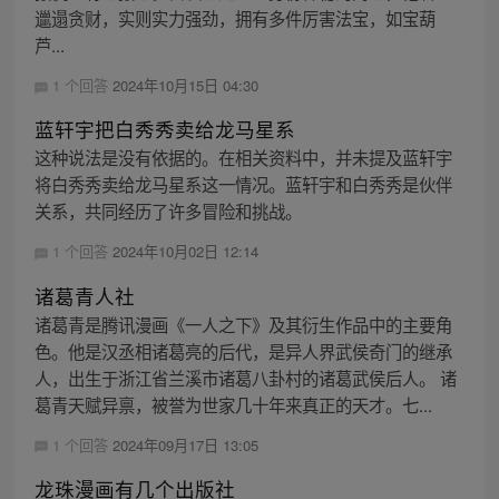
邋遢贪财，实则实力强劲，拥有多件厉害法宝，如宝葫
芦...
1 个回答
2024年10月15日 04:30
蓝轩宇把白秀秀卖给龙马星系
这种说法是没有依据的。在相关资料中，并未提及蓝轩宇
将白秀秀卖给龙马星系这一情况。蓝轩宇和白秀秀是伙伴
关系，共同经历了许多冒险和挑战。
1 个回答
2024年10月02日 12:14
诸葛青人社
诸葛青是腾讯漫画《一人之下》及其衍生作品中的主要角
色。他是汉丞相诸葛亮的后代，是异人界武侯奇门的继承
人，出生于浙江省兰溪市诸葛八卦村的诸葛武侯后人。 诸
葛青天赋异禀，被誉为世家几十年来真正的天才。七...
1 个回答
2024年09月17日 13:05
龙珠漫画有几个出版社