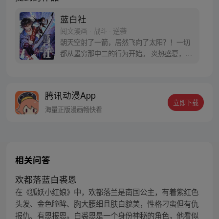
蓝白社
阅文漫画 · 战斗 · 逆袭
朝天空射了一箭，居然飞向了太阳？！一切
都从墨穷那中二的行为开始。 炎热盛夏，正
练习射箭的墨穷，一边念叨着把太阳射下来
就好了，一边射出了脱离物理定律的一箭。
此时的墨穷，还没意识到自己的掌握了“绝对
腾讯动漫App
命中”的特殊能力！
立即下载
海量正版漫画畅快看
相关问答
欢都落蓝白裘恩
在《狐妖小红娘》中，欢都落兰是南国公主，有着紫红色
头发、金色瞳眸、胸大腰细且肤白貌美，性格刁蛮但有仇
报仇、有恩报恩。白裘恩是一个身份神秘的角色，他看似