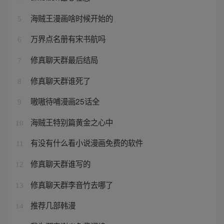
海贼王漫画啥时候开始的
5
万界点名册有宋书航吗
6
修真聊天群最后结局
7
修真聊天群谁死了
8
嗷嗷待哺漫画25话全
9
海贼王特别篇黄金之心中
10
有没有什么看小说漫画免费的软件
11
修真聊天群谁写的
12
修真聊天群李音竹去哪了
13
推荐几部韩漫
14