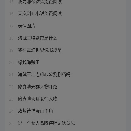
我为邪帝谢焱免费阅读
15
天岚剑仙小说免费阅读
16
表情图片
17
海贼王特别篇是什么
18
我在玄幻世界说书成圣
19
缘起海贼王
20
海贼王壮志雄心公测删档吗
21
修真聊天群人物介绍
22
修真聊天群女性人物
23
敖敖待捕漫画主角
24
说一个女人嗷嗷待哺是啥意思
25