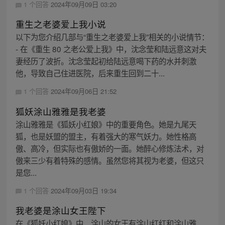
1 个回答
2024年09月09日 03:20
重生之老婆爱上我小说
以下为您介绍几部与“重生之老婆爱上我”相关的小说情节：
- 在《重生 80 之老公爱上我》中，沈念莹和陆远意这对夫
妻经历了波折。沈念莹起初给陆远意喝下药的水并刺激
他，导致自己住进医院，后来重生回到二十...
1 个回答
2024年09月06日 21:52
狐妖涂山雅雅是我老婆
涂山雅雅是《狐妖小红娘》中的重要角色。她是九尾天
狐，也是妖盟的盟主，有着强大的寒气妖力。她性格高
傲、高冷，但实际也有傲娇的一面。她醉心修炼法术，对
傲来三少有着特殊的感情。虽然您将其视为老婆，但这只
是您...
1 个回答
2024年09月03日 19:34
我老婆是涂山女王陛下
在《狐妖小红娘》中，涂山的女王有涂山红红和涂山雅