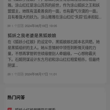
雅。涂山红红是涂山苏苏的前世，作为涂山狐妖之王和妖
盟盟主，她既有温柔善良的一面，也有霸气冷漠的一面，
且有着强大的妖力。涂山雅雅在涂山红红“失踪”后承担起...
1 个回答
2024年08月18日 19:05
狐妖之我老婆是黑狐娘娘
在《狐妖小红娘》的设定中，黑狐娘娘石姬本名凤牺，她
是黑狐组织的主人。她从苦情树中领悟到断情灭缘的力
量，不想再掌管转世续缘替别人牵姻缘，一心想称霸天
下。石姬阴谋设计东方月初和涂山红红相爱相杀，但最终
阴谋...
1 个回答
2024年08月17日 11:01
热门问答
狐妖小红娘晨曦篇在哪看