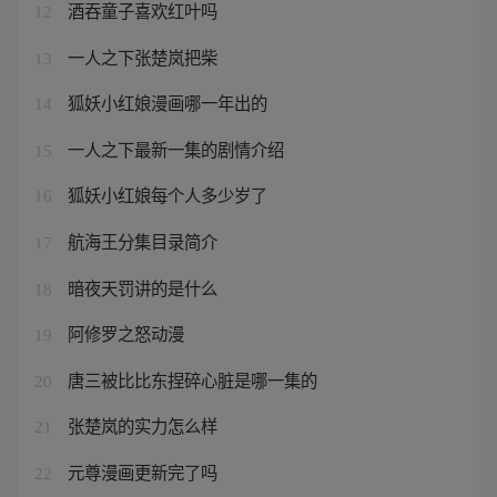
酒吞童子喜欢红叶吗
12
一人之下张楚岚把柴
13
狐妖小红娘漫画哪一年出的
14
一人之下最新一集的剧情介绍
15
狐妖小红娘每个人多少岁了
16
航海王分集目录简介
17
暗夜天罚讲的是什么
18
阿修罗之怒动漫
19
唐三被比比东捏碎心脏是哪一集的
20
张楚岚的实力怎么样
21
元尊漫画更新完了吗
22