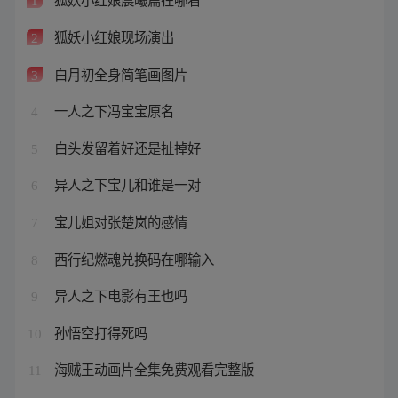
1
狐妖小红娘现场演出
2
白月初全身简笔画图片
3
一人之下冯宝宝原名
4
白头发留着好还是扯掉好
5
异人之下宝儿和谁是一对
6
宝儿姐对张楚岚的感情
7
西行纪燃魂兑换码在哪输入
8
异人之下电影有王也吗
9
孙悟空打得死吗
10
海贼王动画片全集免费观看完整版
11