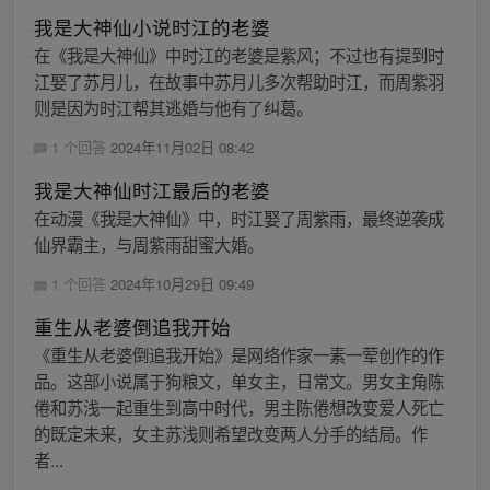
我是大神仙小说时江的老婆
在《我是大神仙》中时江的老婆是紫风；不过也有提到时
江娶了苏月儿，在故事中苏月儿多次帮助时江，而周紫羽
则是因为时江帮其逃婚与他有了纠葛。
1 个回答
2024年11月02日 08:42
我是大神仙时江最后的老婆
在动漫《我是大神仙》中，时江娶了周紫雨，最终逆袭成
仙界霸主，与周紫雨甜蜜大婚。
1 个回答
2024年10月29日 09:49
重生从老婆倒追我开始
《重生从老婆倒追我开始》是网络作家一素一荤创作的作
品。这部小说属于狗粮文，单女主，日常文。男女主角陈
倦和苏浅一起重生到高中时代，男主陈倦想改变爱人死亡
的既定未来，女主苏浅则希望改变两人分手的结局。作
者...