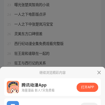
曝光张楚岚智商的小说
23
一人之下电影版点评
24
一人之下中张楚岚冯宝宝
25
灵美东方口碑很差
26
西行纪动漫全集免费观看完整版
27
狂王是和谁联在一起的
28
狂王与西行记的关系
29
一人之下老天师最后的结局如何
继续浏览精彩内容
30
腾讯动漫App
打开APP
海量漫画 新人7天免费看
腾讯漫画
起点读书
QQ阅读