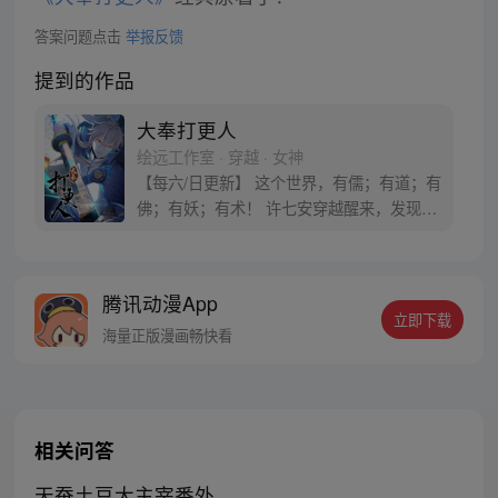
答案问题点击
举报反馈
提到的作品
大奉打更人
绘远工作室 · 穿越 · 女神
【每六/日更新】 这个世界，有儒；有道；有
佛；有妖；有术！ 许七安穿越醒来，发现自
己身处囹圄，三日后就要流放边陲？！ 他起
初的梦想只是自保，顺便在这个世界里当个
富翁悠闲度日，结果…… 改编自阅文集团作
腾讯动漫App
者卖报小郎君同名小说 QQ群号：
立即下载
799493374
海量正版漫画畅快看
相关问答
天蚕土豆大主宰番外