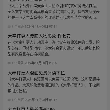
《大主宰番外》是天蚕土豆精心创作的玄幻魔法类作品，
全艺文学实时更新其最新章节并提供阅读，但书友所发表
的关于《大主宰番外》的评论并不代表全艺文学的观点。
1 个回答
2024年11月04日 07:21
大奉打更人漫画人物形象 许七安
在《大奉打更人》动漫中，许七安有着偏浅色的长发，脸
型英俊，但体型消瘦，不太符合武夫设定，不过后续其脸
型有改变且存在换模机会。
1 个回答
2024年11月03日 23:05
大奉打更人漫画免费阅读下拉
《大奉打更人》有漫画可以免费下拉阅读哦。这可是超棒
的作品，大家能免费看漫画版的《大奉打更人》，下拉阅
读很方便呢。
1 个回答
2024年11月03日 04:17
大奉打更人最新漫画490