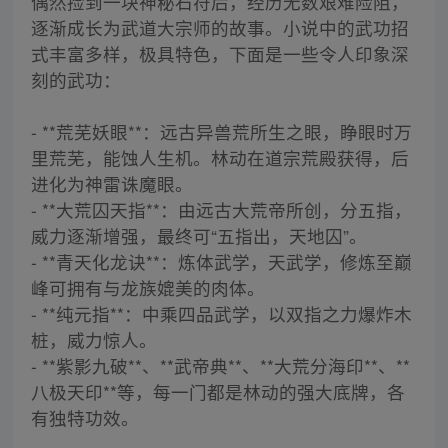
偶然捡到一块神秘石符后，经历无数艰难险阻，
逐渐成长为武道大宗师的故事。小说中的武功招
式丰富多样，极具特色，下面是一些令人印象深
刻的武功：
- **荒芜妖眼**：远古异兽荒所生之眼，睁眼时万
里荒芜，能蚀人生机。林动在道宗荒殿获得，后
进化为神雷诛魔眼。
- **大荒囚天指**：由远古大荒帝所创，分五指，
威力逐渐增强，最终可“五指出，天地囚”。
- **青天化龙诀**：炼体武学，天武学，修炼至巅
峰可拥有与龙族媲美的肉体。
- **纯元指**：中乘四品武学，以双指之力爆炸木
桩，威力惊人。
- **紫影九破**、**武帝典**、**大荒分海印**、**
八极天印**等，每一门都是林动的强大底牌，各
有独特功效。