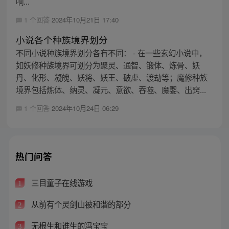
响...
1 个回答
2024年10月21日 17:40
小说各个种族境界划分
不同小说种族境界划分各有不同： - 在一些玄幻小说中，
如妖修种族境界可划分为聚灵、通智、锻体、炼骨、妖
丹、化形、凝魄、妖将、妖王、破虚、渡劫等；魔修种族
境界包括炼体、纳灵、凝元、意欲、吞噬、魔婴、出窍...
1 个回答
2024年10月24日 06:29
热门问答
三目童子在线游戏
1
从前有个灵剑山被和谐的部分
2
无根生和谁生的冯宝宝
3