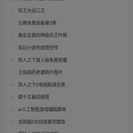
狂王大战三王
4
元尊免费观看第3季
5
美女总裁的神级兵王叶枫
6
玄幻小说完结悟空传
7
异人之下真人版免费观看
8
王佑硕的老婆照片图片
9
异人之下2电视剧演员表
10
裘千丈最后结局
11
ai人工智能游戏辅助脚本
12
龙珠超2在线观看完整版
13