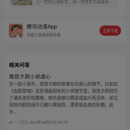
上一世的心理医生，这一世转生为会操弄术
法的画师，可他最会操弄的，还是人心。 被
道统追杀，与妖魔为伍。无论是人是妖，最
终都会沦为李云心的棋子。 就连拿人魂魄的
腾讯动漫App
黑白阎君见了他也要问一句：食人心魔何处
立即下载
来？ 李云心食人，也食人心。
海量正版漫画畅快看
相关问答
南宫夕颜小说虐心
在一些小说中，南宫夕颜的故事存在虐心的情节。比如在
《血族禁域》这部漫画相关的小说情节里，南宫夕颜经历
了诸多波折和磨难。她先是被以赛变成血仆而活命，却又
因体内假的迷月引被以赛抛弃，遭受吸血鬼的折磨。此
外...
1 个回答
2024年08月03日 00:15