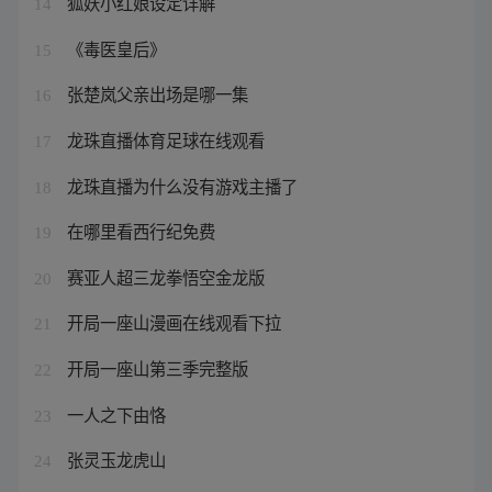
狐妖小红娘设定详解
14
《毒医皇后》
15
张楚岚父亲出场是哪一集
16
龙珠直播体育足球在线观看
17
龙珠直播为什么没有游戏主播了
18
在哪里看西行纪免费
19
赛亚人超三龙拳悟空金龙版
20
开局一座山漫画在线观看下拉
21
开局一座山第三季完整版
22
一人之下由恪
23
张灵玉龙虎山
24